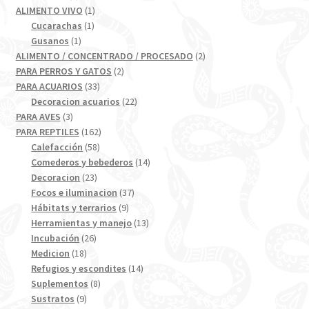
productos
1
ALIMENTO VIVO
1
1
producto
Cucarachas
1
1
producto
Gusanos
1
producto
2
ALIMENTO / CONCENTRADO / PROCESADO
2
2
productos
PARA PERROS Y GATOS
2
33
productos
PARA ACUARIOS
33
productos
22
Decoracion acuarios
22
3
productos
PARA AVES
3
productos
162
PARA REPTILES
162
58
productos
Calefacción
58
productos
14
Comederos y bebederos
14
23
productos
Decoracion
23
productos
37
Focos e iluminacion
37
9
productos
Hábitats y terrarios
9
productos
13
Herramientas y manejo
13
26
productos
Incubación
26
18
productos
Medicion
18
productos
14
Refugios y escondites
14
8
productos
Suplementos
8
9
productos
Sustratos
9