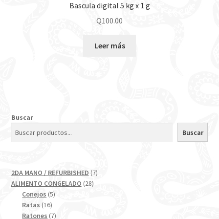
Bascula digital 5 kg x 1 g
Q
100.00
Leer más
Buscar
Buscar
7
2DA MANO / REFURBISHED
7
28
productos
ALIMENTO CONGELADO
28
5
productos
Conejos
5
16
productos
Ratas
16
productos
7
Ratones
7