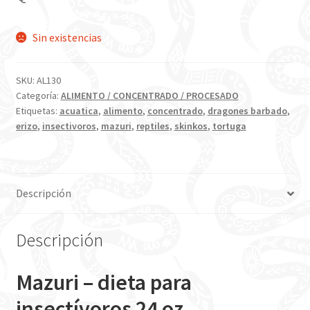
Sin existencias
SKU:
AL130
Categoría:
ALIMENTO / CONCENTRADO / PROCESADO
Etiquetas:
acuatica
,
alimento
,
concentrado
,
dragones barbado
,
erizo
,
insectivoros
,
mazuri
,
reptiles
,
skinkos
,
tortuga
Descripción
Descripción
Mazuri – dieta para
insectívoros 24 oz