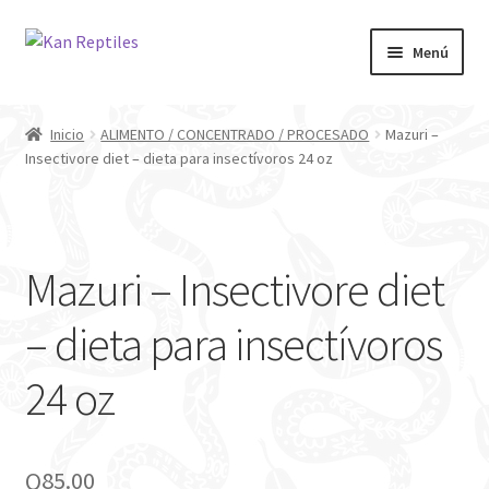
Ir
Ir
Menú
a
al
la
contenido
Inicio
navegación
Inicio
ALIMENTO / CONCENTRADO / PROCESADO
Mazuri –
Insectivore diet – dieta para insectívoros 24 oz
Tienda
Blog
Mazuri – Insectivore diet
– dieta para insectívoros
24 oz
Q
85.00