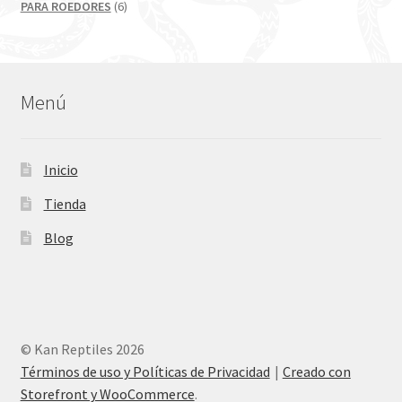
productos
6
PARA ROEDORES
6
productos
Menú
Inicio
Tienda
Blog
© Kan Reptiles 2026
Términos de uso y Políticas de Privacidad
Creado con
Storefront y WooCommerce
.