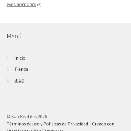
productos
6
PARA ROEDORES
6
productos
Menú
Inicio
Tienda
Blog
© Kan Reptiles 2026
Términos de uso y Políticas de Privacidad
Creado con