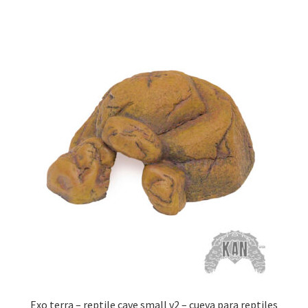
Exo terra – reptile cave small v2 – cueva para reptiles