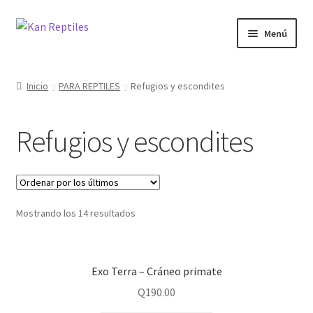
Ir
Ir
Menú
a
al
la
contenido
Inicio
navegación
Inicio
PARA REPTILES
Refugios y escondites
Tienda
Refugios y escondites
Blog
Mostrando los 14 resultados
Exo Terra – Cráneo primate
Q
190.00