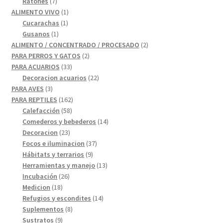
productos
7
Ratones
7
productos
1
ALIMENTO VIVO
1
1
producto
Cucarachas
1
1
producto
Gusanos
1
producto
2
ALIMENTO / CONCENTRADO / PROCESADO
2
2
productos
PARA PERROS Y GATOS
2
33
productos
PARA ACUARIOS
33
productos
22
Decoracion acuarios
22
3
productos
PARA AVES
3
productos
162
PARA REPTILES
162
58
productos
Calefacción
58
productos
14
Comederos y bebederos
14
23
productos
Decoracion
23
productos
37
Focos e iluminacion
37
9
productos
Hábitats y terrarios
9
productos
13
Herramientas y manejo
13
26
productos
Incubación
26
18
productos
Medicion
18
productos
14
Refugios y escondites
14
8
productos
Suplementos
8
9
productos
Sustratos
9