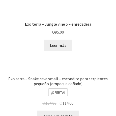
Exo terra – Jungle vine S – enredadera
Q
95.00
Leer más
Exo terra – Snake cave small – escondite para serpientes
pequeño (empaque dañado)
¡OFERTA!
Q
154.00
Q
114.00