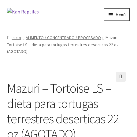
Ir
Ir
Menú
a
al
la
contenido
Inicio
navegación
Inicio
ALIMENTO / CONCENTRADO / PROCESADO
Mazuri –
Tortoise LS – dieta para tortugas terrestres deserticas 22 oz
Tienda
(AGOTADO)
Blog
Mazuri – Tortoise LS –
🔍
dieta para tortugas
terrestres deserticas 22
oz (AGOTADO)