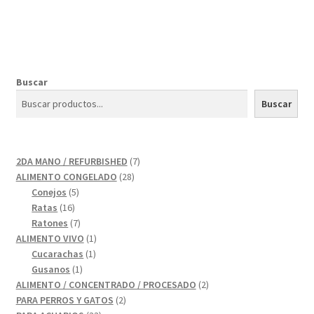
Buscar
Buscar
7
2DA MANO / REFURBISHED
7
28
productos
ALIMENTO CONGELADO
28
5
productos
Conejos
5
16
productos
Ratas
16
productos
7
Ratones
7
productos
1
ALIMENTO VIVO
1
1
producto
Cucarachas
1
1
producto
Gusanos
1
producto
2
ALIMENTO / CONCENTRADO / PROCESADO
2
2
productos
PARA PERROS Y GATOS
2