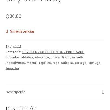
Q
80.00
Sin existencias
SKU:
AL118
Categoría:
ALIMENTO / CONCENTRADO / PROCESADO
Etiquetas:
aldabra
,
alimento
,
concentrado
,
estrella
,
insectivoros
,
mazuri
,
reptiles
,
rusa
,
sulcata
,
tortuga
,
tortuga
terrestre
Descripción
Descripción