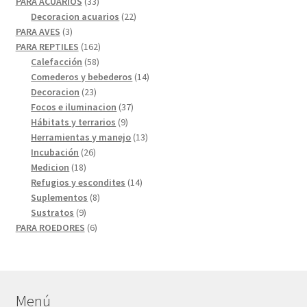
33
productos
PARA ACUARIOS
33
productos
22
Decoracion acuarios
22
3
productos
PARA AVES
3
productos
162
PARA REPTILES
162
58
productos
Calefacción
58
productos
14
Comederos y bebederos
14
23
productos
Decoracion
23
productos
37
Focos e iluminacion
37
9
productos
Hábitats y terrarios
9
productos
13
Herramientas y manejo
13
26
productos
Incubación
26
18
productos
Medicion
18
productos
14
Refugios y escondites
14
8
productos
Suplementos
8
9
productos
Sustratos
9
productos
6
PARA ROEDORES
6
productos
Menú