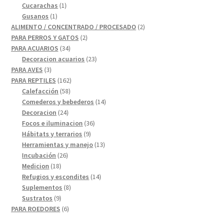
1
producto
Cucarachas
1
1
producto
Gusanos
1
producto
2
ALIMENTO / CONCENTRADO / PROCESADO
2
2
productos
PARA PERROS Y GATOS
2
34
productos
PARA ACUARIOS
34
productos
23
Decoracion acuarios
23
3
productos
PARA AVES
3
productos
162
PARA REPTILES
162
58
productos
Calefacción
58
productos
14
Comederos y bebederos
14
24
productos
Decoracion
24
productos
36
Focos e iluminacion
36
9
productos
Hábitats y terrarios
9
productos
13
Herramientas y manejo
13
26
productos
Incubación
26
18
productos
Medicion
18
productos
14
Refugios y escondites
14
8
productos
Suplementos
8
9
productos
Sustratos
9
productos
6
PARA ROEDORES
6