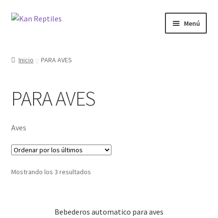
Ir
Ir
Menú
a
al
la
contenido
Inicio
navegación
Inicio
PARA AVES
Tienda
PARA AVES
Blog
Aves
Mostrando los 3 resultados
Bebederos automatico para aves