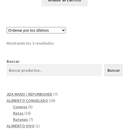
Mostrando los 3 resultados
Buscar
Buscar
7
2DA MANO / REFURBISHED
7
28
productos
ALIMENTO CONGELADO
28
5
productos
Conejos
5
16
productos
Ratas
16
productos
7
Ratones
7
productos
1
ALIMENTO VIVO
1