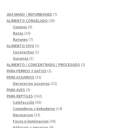
7
2DA MANO / REFURBISHED
7
28
productos
ALIMENTO CONGELADO
28
5
productos
Conejos
5
16
productos
Ratas
16
productos
7
Ratones
7
productos
1
ALIMENTO VIVO
1
1
producto
Cucarachas
1
1
producto
Gusanos
1
producto
2
ALIMENTO / CONCENTRADO / PROCESADO
2
2
productos
PARA PERROS Y GATOS
2
33
productos
PARA ACUARIOS
33
productos
22
Decoracion acuarios
22
3
productos
PARA AVES
3
productos
162
PARA REPTILES
162
58
productos
Calefacción
58
productos
14
Comederos y bebederos
14
23
productos
Decoracion
23
productos
36
Focos e iluminacion
36
9
productos
Hábitats y terrarios
9