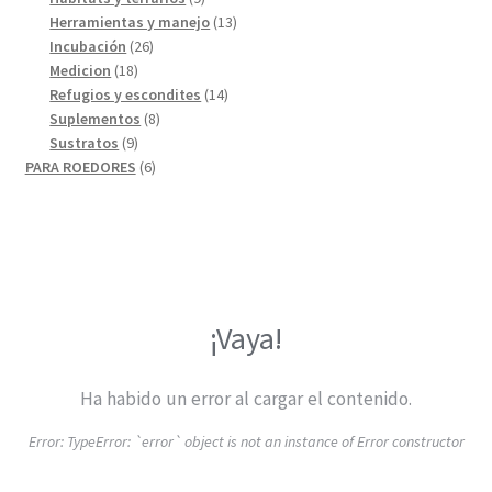
productos
13
Herramientas y manejo
13
26
productos
Incubación
26
18
productos
Medicion
18
productos
14
Refugios y escondites
14
8
productos
Suplementos
8
9
productos
Sustratos
9
productos
6
PARA ROEDORES
6
productos
¡Vaya!
Ha habido un error al cargar el contenido.
Error:
TypeError: `error` object is not an instance of Error constructor