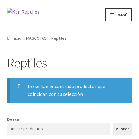
Ir
Ir
Menú
a
al
la
contenido
Inicio
navegación
Inicio
MASCOTAS
Reptiles
Tienda
Reptiles
Blog
No se han encontrado productos que
coincidan con tu selección.
Buscar
Buscar