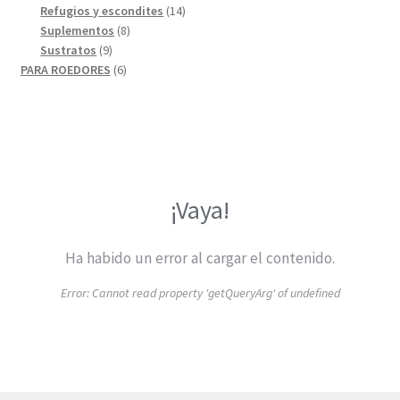
productos
14
Refugios y escondites
14
8
productos
Suplementos
8
9
productos
Sustratos
9
productos
6
PARA ROEDORES
6
productos
¡Vaya!
Ha habido un error al cargar el contenido.
Error:
Cannot read property 'getQueryArg' of undefined