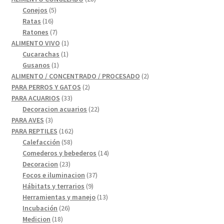
5
productos
Conejos
5
16
productos
Ratas
16
productos
7
Ratones
7
productos
1
ALIMENTO VIVO
1
1
producto
Cucarachas
1
1
producto
Gusanos
1
producto
2
ALIMENTO / CONCENTRADO / PROCESADO
2
2
productos
PARA PERROS Y GATOS
2
33
productos
PARA ACUARIOS
33
productos
22
Decoracion acuarios
22
3
productos
PARA AVES
3
productos
162
PARA REPTILES
162
58
productos
Calefacción
58
productos
14
Comederos y bebederos
14
23
productos
Decoracion
23
productos
37
Focos e iluminacion
37
9
productos
Hábitats y terrarios
9
productos
13
Herramientas y manejo
13
26
productos
Incubación
26
18
productos
Medicion
18