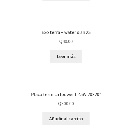
Exo terra – water dish XS
Q
40.00
Leer más
Placa termica Ipower L 45W 20×20″
Q
300.00
Añadir al carrito