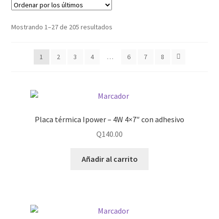
Mostrando 1–27 de 205 resultados
1
2
3
4
…
6
7
8
Placa térmica Ipower – 4W 4×7″ con adhesivo
Q
140.00
Añadir al carrito