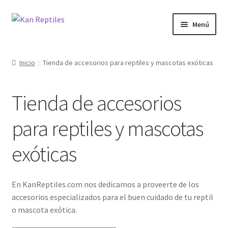
Ir
Ir
Menú
a
al
la
contenido
Inicio
navegación
Inicio
Tienda de accesorios para reptiles y mascotas exóticas
Tienda
Tienda de accesorios
Blog
para reptiles y mascotas
exóticas
En KanReptiles.com nos dedicamos a proveerte de los
accesorios especializados para el buen cuidado de tu reptil
o mascota exótica.