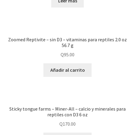
Leer más
Zoomed Reptivite – sin D3 – vitaminas para reptiles 2.0 oz
56.7 g
Q
95.00
Añadir al carrito
Sticky tongue farms – Miner-All – calcio y minerales para
reptiles con D3 6 oz
Q
170.00