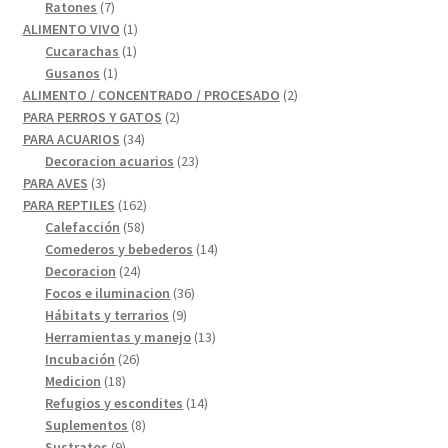
productos
7
Ratones
7
productos
1
ALIMENTO VIVO
1
1
producto
Cucarachas
1
1
producto
Gusanos
1
producto
2
ALIMENTO / CONCENTRADO / PROCESADO
2
2
productos
PARA PERROS Y GATOS
2
34
productos
PARA ACUARIOS
34
productos
23
Decoracion acuarios
23
3
productos
PARA AVES
3
productos
162
PARA REPTILES
162
58
productos
Calefacción
58
productos
14
Comederos y bebederos
14
24
productos
Decoracion
24
productos
36
Focos e iluminacion
36
9
productos
Hábitats y terrarios
9
productos
13
Herramientas y manejo
13
26
productos
Incubación
26
18
productos
Medicion
18
productos
14
Refugios y escondites
14
8
productos
Suplementos
8
9
productos
Sustratos
9