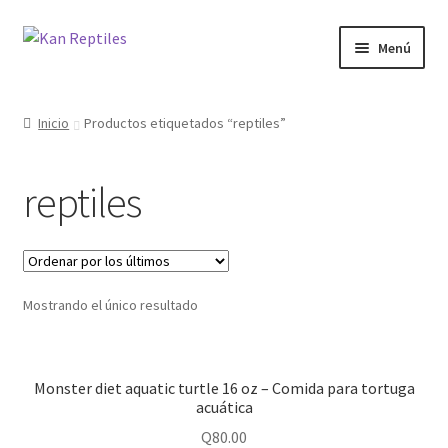
Ir
Ir
Menú
a
al
la
contenido
Inicio
navegación
Inicio
Productos etiquetados “reptiles”
Tienda
reptiles
Blog
Mostrando el único resultado
Monster diet aquatic turtle 16 oz – Comida para tortuga
acuática
Q
80.00