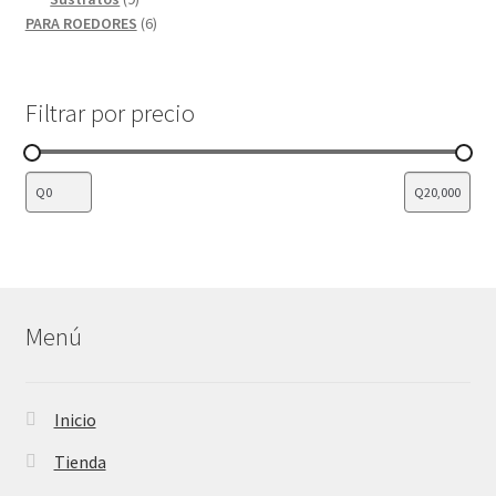
productos
6
PARA ROEDORES
6
productos
Filtrar por precio
Menú
Inicio
Tienda