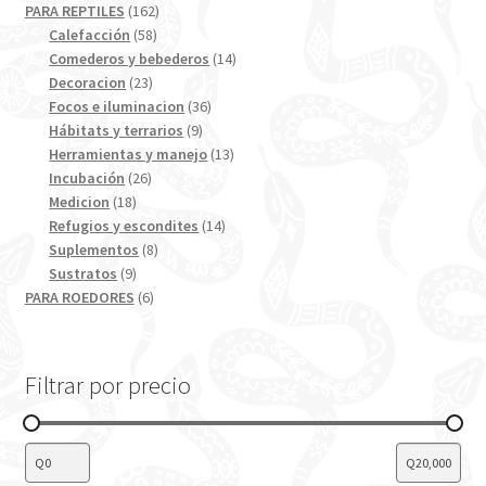
productos
162
PARA REPTILES
162
58
productos
Calefacción
58
productos
14
Comederos y bebederos
14
23
productos
Decoracion
23
productos
36
Focos e iluminacion
36
9
productos
Hábitats y terrarios
9
productos
13
Herramientas y manejo
13
26
productos
Incubación
26
18
productos
Medicion
18
productos
14
Refugios y escondites
14
8
productos
Suplementos
8
9
productos
Sustratos
9
productos
6
PARA ROEDORES
6
productos
Filtrar por precio