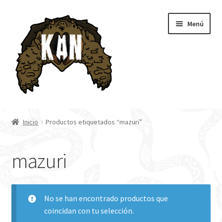
Ir
Ir
Menú
a
al
la
contenido
navegación
Inicio
Inicio
Productos etiquetados “mazuri”
Tienda
mazuri
Blog
No se han encontrado productos que
coincidan con tu selección.