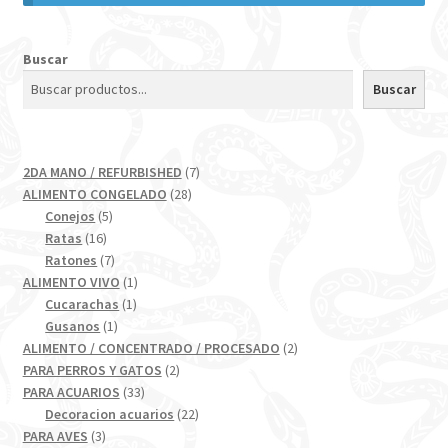
Buscar
Buscar
7
2DA MANO / REFURBISHED
7
28
productos
ALIMENTO CONGELADO
28
5
productos
Conejos
5
16
productos
Ratas
16
productos
7
Ratones
7
productos
1
ALIMENTO VIVO
1
1
producto
Cucarachas
1
1
producto
Gusanos
1
producto
2
ALIMENTO / CONCENTRADO / PROCESADO
2
2
productos
PARA PERROS Y GATOS
2
33
productos
PARA ACUARIOS
33
productos
22
Decoracion acuarios
22
3
productos
PARA AVES
3