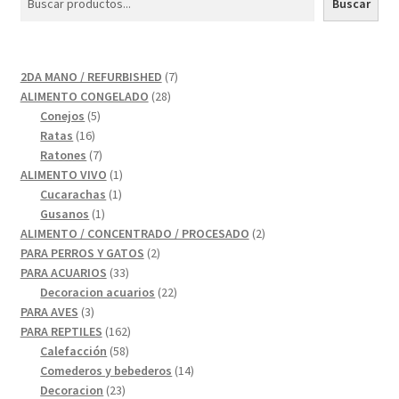
Buscar
7
2DA MANO / REFURBISHED
7
28
productos
ALIMENTO CONGELADO
28
5
productos
Conejos
5
16
productos
Ratas
16
productos
7
Ratones
7
productos
1
ALIMENTO VIVO
1
1
producto
Cucarachas
1
1
producto
Gusanos
1
producto
2
ALIMENTO / CONCENTRADO / PROCESADO
2
2
productos
PARA PERROS Y GATOS
2
33
productos
PARA ACUARIOS
33
productos
22
Decoracion acuarios
22
3
productos
PARA AVES
3
productos
162
PARA REPTILES
162
58
productos
Calefacción
58
productos
14
Comederos y bebederos
14
23
productos
Decoracion
23