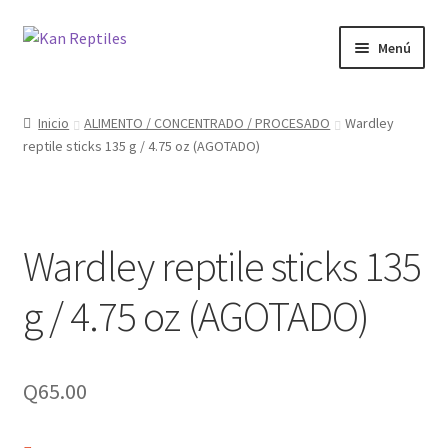
Ir
Ir
Menú
a
al
la
contenido
Inicio
navegación
Inicio
ALIMENTO / CONCENTRADO / PROCESADO
Wardley
reptile sticks 135 g / 4.75 oz (AGOTADO)
Tienda
Blog
Wardley reptile sticks 135
g / 4.75 oz (AGOTADO)
Q
65.00