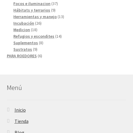
productos
37
Focos e iluminacion
37
9
productos
Hábitats y terrarios
9
productos
13
Herramientas y manejo
13
26
productos
Incubación
26
18
productos
Medicion
18
productos
14
Refugios y escondites
14
8
productos
Suplementos
8
9
productos
Sustratos
9
productos
6
PARA ROEDORES
6
productos
Menú
Inicio
Tienda
Blog