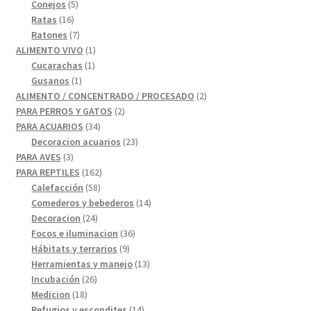
5
productos
Conejos
5
16
productos
Ratas
16
productos
7
Ratones
7
productos
1
ALIMENTO VIVO
1
1
producto
Cucarachas
1
1
producto
Gusanos
1
producto
2
ALIMENTO / CONCENTRADO / PROCESADO
2
2
productos
PARA PERROS Y GATOS
2
34
productos
PARA ACUARIOS
34
productos
23
Decoracion acuarios
23
3
productos
PARA AVES
3
productos
162
PARA REPTILES
162
58
productos
Calefacción
58
productos
14
Comederos y bebederos
14
24
productos
Decoracion
24
productos
36
Focos e iluminacion
36
9
productos
Hábitats y terrarios
9
productos
13
Herramientas y manejo
13
26
productos
Incubación
26
18
productos
Medicion
18
productos
14
Refugios y escondites
14