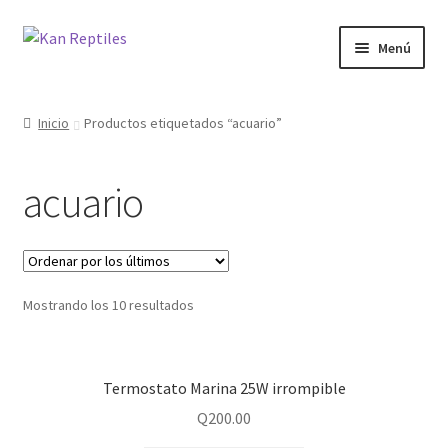
Ir
Ir
Menú
a
al
la
contenido
Inicio
navegación
Inicio
Productos etiquetados “acuario”
Tienda
acuario
Blog
Mostrando los 10 resultados
Termostato Marina 25W irrompible
Q
200.00