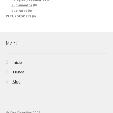
8
productos
Suplementos
8
9
productos
Sustratos
9
productos
6
PARA ROEDORES
6
productos
Menú
Inicio
Tienda
Blog
© Kan Reptiles 2026