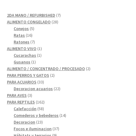
7
2DA MANO / REFURBISHED
7
28
productos
ALIMENTO CONGELADO
28
5
productos
Conejos
5
16
productos
Ratas
16
productos
7
Ratones
7
productos
1
ALIMENTO VIVO
1
1
producto
Cucarachas
1
1
producto
Gusanos
1
producto
2
ALIMENTO / CONCENTRADO / PROCESADO
2
2
productos
PARA PERROS Y GATOS
2
33
productos
PARA ACUARIOS
33
productos
22
Decoracion acuarios
22
3
productos
PARA AVES
3
productos
162
PARA REPTILES
162
58
productos
Calefacción
58
productos
14
Comederos y bebederos
14
23
productos
Decoracion
23
productos
37
Focos e iluminacion
37
9
productos
Hábitats y terrarios
9