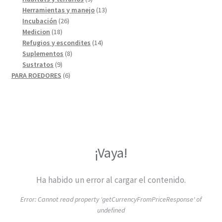
productos
13
Herramientas y manejo
13
26
productos
Incubación
26
18
productos
Medicion
18
productos
14
Refugios y escondites
14
8
productos
Suplementos
8
9
productos
Sustratos
9
productos
6
PARA ROEDORES
6
productos
¡Vaya!
Ha habido un error al cargar el contenido.
Error:
Cannot read property 'getCurrencyFromPriceResponse' of
undefined