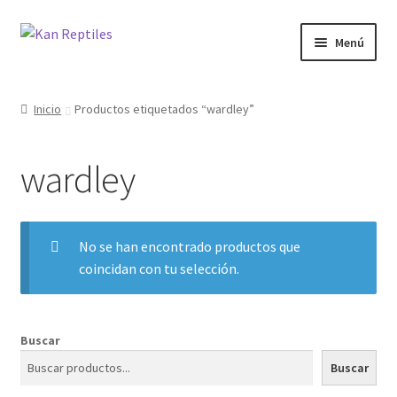
Ir
Ir
Menú
a
al
la
contenido
Inicio
navegación
Inicio
Productos etiquetados “wardley”
Tienda
wardley
Blog
No se han encontrado productos que
coincidan con tu selección.
Buscar
Buscar