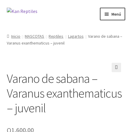
Ir
Ir
Menú
a
al
la
contenido
Inicio
navegación
Inicio
MASCOTAS
Reptiles
Lagartos
Varano de sabana –
Varanus exanthematicus – juvenil
Tienda
Blog
Varano de sabana –
🔍
Varanus exanthematicus
– juvenil
Q
1,600.00