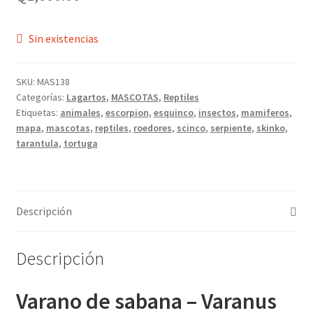
Sin existencias
SKU:
MAS138
Categorías:
Lagartos
,
MASCOTAS
,
Reptiles
Etiquetas:
animales
,
escorpion
,
esquinco
,
insectos
,
mamiferos
,
mapa
,
mascotas
,
reptiles
,
roedores
,
scinco
,
serpiente
,
skinko
,
tarantula
,
tortuga
Descripción
Descripción
Varano de sabana – Varanus