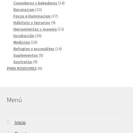
productos
14
Comederos y bebederos
14
23
productos
Decoracion
23
productos
37
Focos e iluminacion
37
9
productos
Hábitats y terrarios
9
productos
13
Herramientas y manejo
13
26
productos
Incubación
26
18
productos
Medicion
18
productos
14
Refugios y escondites
14
8
productos
Suplementos
8
9
productos
Sustratos
9
productos
6
PARA ROEDORES
6
productos
Menú
Inicio