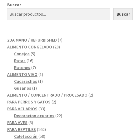
Buscar
Buscar
7
2DA MANO / REFURBISHED
7
28
productos
ALIMENTO CONGELADO
28
5
productos
Conejos
5
16
productos
Ratas
16
productos
7
Ratones
7
productos
1
ALIMENTO VIVO
1
1
producto
Cucarachas
1
1
producto
Gusanos
1
producto
2
ALIMENTO / CONCENTRADO / PROCESADO
2
2
productos
PARA PERROS Y GATOS
2
33
productos
PARA ACUARIOS
33
productos
22
Decoracion acuarios
22
3
productos
PARA AVES
3
productos
162
PARA REPTILES
162
58
productos
Calefacción
58