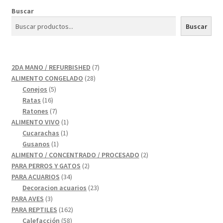
Buscar
Buscar
7
2DA MANO / REFURBISHED
7
28
productos
ALIMENTO CONGELADO
28
5
productos
Conejos
5
16
productos
Ratas
16
productos
7
Ratones
7
productos
1
ALIMENTO VIVO
1
1
producto
Cucarachas
1
1
producto
Gusanos
1
producto
2
ALIMENTO / CONCENTRADO / PROCESADO
2
2
productos
PARA PERROS Y GATOS
2
34
productos
PARA ACUARIOS
34
productos
23
Decoracion acuarios
23
3
productos
PARA AVES
3
productos
162
PARA REPTILES
162
58
productos
Calefacción
58