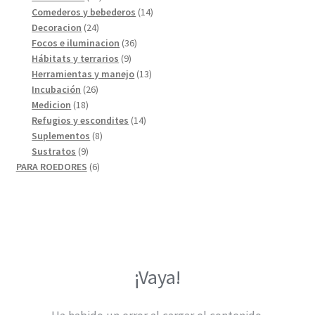
productos
14
Comederos y bebederos
14
24
productos
Decoracion
24
productos
36
Focos e iluminacion
36
9
productos
Hábitats y terrarios
9
productos
13
Herramientas y manejo
13
26
productos
Incubación
26
18
productos
Medicion
18
productos
14
Refugios y escondites
14
8
productos
Suplementos
8
9
productos
Sustratos
9
productos
6
PARA ROEDORES
6
productos
¡Vaya!