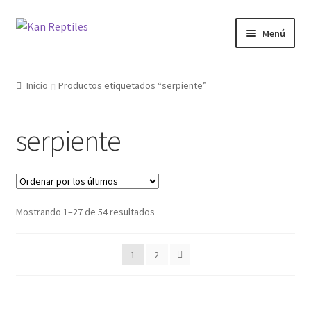
Ir
Ir
Menú
a
al
la
contenido
Inicio
navegación
Inicio
Productos etiquetados “serpiente”
Tienda
serpiente
Blog
Mostrando 1–27 de 54 resultados
1
2