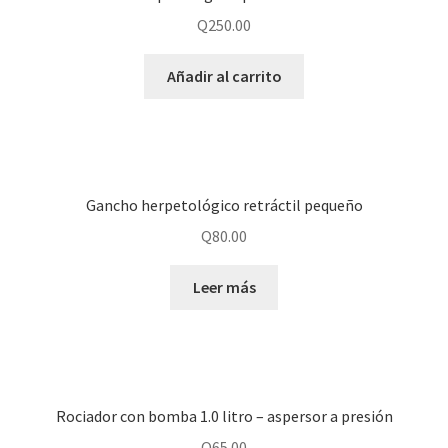
Q
250.00
Añadir al carrito
Gancho herpetológico retráctil pequeño
Q
80.00
Leer más
Rociador con bomba 1.0 litro – aspersor a presión
Q
65.00