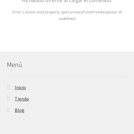
Ha habido un error al cargar el contenido.
Error:
Cannot read property 'getCurrencyFromPriceResponse' of
undefined
Menú
Inicio
Tienda
Blog