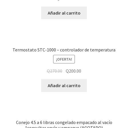
Añadir al carrito
Termostato STC-1000 – controlador de temperatura
¡OFERTA!
Q
270.00
Q
200.00
Añadir al carrito
Conejo 4.5 a 6 libras congelado empacado al vacío
*consultar envío y empaque (AGOTADO)