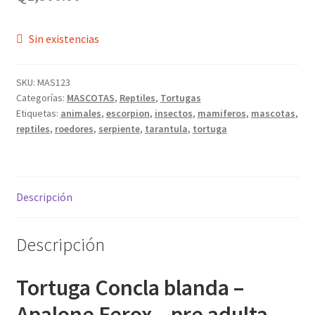
Sin existencias
SKU:
MAS123
Categorías:
MASCOTAS
,
Reptiles
,
Tortugas
Etiquetas:
animales
,
escorpion
,
insectos
,
mamiferos
,
mascotas
,
reptiles
,
roedores
,
serpiente
,
tarantula
,
tortuga
Descripción
Descripción
Tortuga Concla blanda –
Apalone Ferox – pre adulta