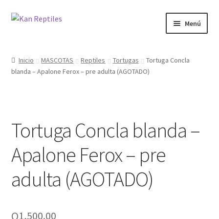
Ir
Ir
Menú
a
al
la
contenido
Inicio
navegación
Inicio
MASCOTAS
Reptiles
Tortugas
Tortuga Concla
blanda – Apalone Ferox – pre adulta (AGOTADO)
Tienda
Blog
Tortuga Concla blanda –
Apalone Ferox – pre
adulta (AGOTADO)
Q
1,500.00