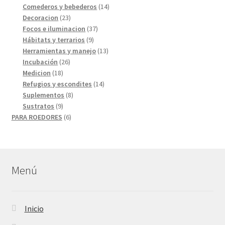
productos
14
Comederos y bebederos
14
23
productos
Decoracion
23
productos
37
Focos e iluminacion
37
9
productos
Hábitats y terrarios
9
productos
13
Herramientas y manejo
13
26
productos
Incubación
26
18
productos
Medicion
18
productos
14
Refugios y escondites
14
8
productos
Suplementos
8
9
productos
Sustratos
9
productos
6
PARA ROEDORES
6
productos
Menú
Inicio