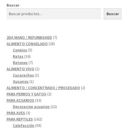
Buscar
Buscar
7
2DA MANO / REFURBISHED
7
28
productos
ALIMENTO CONGELADO
28
5
productos
Conejos
5
16
productos
Ratas
16
productos
7
Ratones
7
productos
1
ALIMENTO VIVO
1
1
producto
Cucarachas
1
1
producto
Gusanos
1
producto
2
ALIMENTO / CONCENTRADO / PROCESADO
2
2
productos
PARA PERROS Y GATOS
2
33
productos
PARA ACUARIOS
33
productos
22
Decoracion acuarios
22
3
productos
PARA AVES
3
productos
162
PARA REPTILES
162
58
productos
Calefacción
58