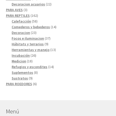
productos
22
Decoracion acuarios
22
3
productos
PARA AVES
3
productos
162
PARA REPTILES
162
58
productos
Calefacción
58
productos
14
Comederos y bebederos
14
23
productos
Decoracion
23
productos
37
Focos e iluminacion
37
9
productos
Hábitats y terrarios
9
productos
13
Herramientas y manejo
13
26
productos
Incubación
26
18
productos
Medicion
18
productos
14
Refugios y escondites
14
8
productos
Suplementos
8
9
productos
Sustratos
9
productos
6
PARA ROEDORES
6
productos
Menú