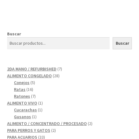
Buscar
Buscar
7
2DA MANO / REFURBISHED
7
28
productos
ALIMENTO CONGELADO
28
5
productos
Conejos
5
16
productos
Ratas
16
productos
7
Ratones
7
productos
1
ALIMENTO VIVO
1
1
producto
Cucarachas
1
1
producto
Gusanos
1
producto
2
ALIMENTO / CONCENTRADO / PROCESADO
2
2
productos
PARA PERROS Y GATOS
2
33
productos
PARA ACUARIOS
33