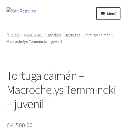
Ir
Ir
Menú
a
al
la
contenido
Inicio
navegación
Inicio
MASCOTAS
Reptiles
Tortugas
Tortuga caimán –
Macrochelys Temminckii – juvenil
Tienda
Blog
Tortuga caimán –
Macrochelys Temminckii
– juvenil
Q
4,500.00