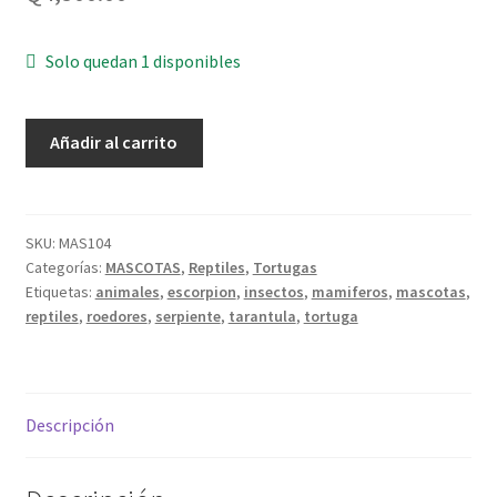
Solo quedan 1 disponibles
Tortuga
Añadir al carrito
caimán
-
Macrochelys
Temminckii
SKU:
MAS104
Categorías:
MASCOTAS
,
Reptiles
,
Tortugas
-
Etiquetas:
animales
,
escorpion
,
insectos
,
mamiferos
,
mascotas
,
juvenil
reptiles
,
roedores
,
serpiente
,
tarantula
,
tortuga
cantidad
Descripción