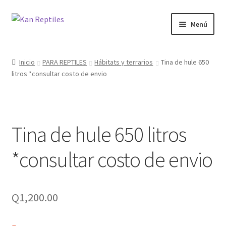
Ir
Ir
Menú
a
al
la
contenido
Inicio
navegación
Inicio
PARA REPTILES
Hábitats y terrarios
Tina de hule 650
litros *consultar costo de envio
Tienda
Blog
Tina de hule 650 litros
*consultar costo de envio
Q
1,200.00