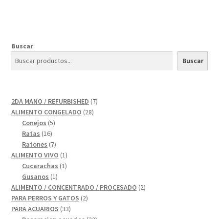
Buscar
Buscar
7
2DA MANO / REFURBISHED
7
28
productos
ALIMENTO CONGELADO
28
5
productos
Conejos
5
16
productos
Ratas
16
productos
7
Ratones
7
productos
1
ALIMENTO VIVO
1
1
producto
Cucarachas
1
1
producto
Gusanos
1
producto
2
ALIMENTO / CONCENTRADO / PROCESADO
2
2
productos
PARA PERROS Y GATOS
2
33
productos
PARA ACUARIOS
33
productos
22