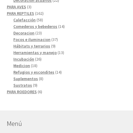
Decoracion acuarios
22
3
productos
PARA AVES
3
productos
162
PARA REPTILES
162
58
productos
Calefacción
58
productos
14
Comederos y bebederos
14
23
productos
Decoracion
23
productos
37
Focos e iluminacion
37
9
productos
Hábitats y terrarios
9
productos
13
Herramientas y manejo
13
26
productos
Incubación
26
18
productos
Medicion
18
productos
14
Refugios y escondites
14
8
productos
Suplementos
8
9
productos
Sustratos
9
productos
6
PARA ROEDORES
6
productos
Menú