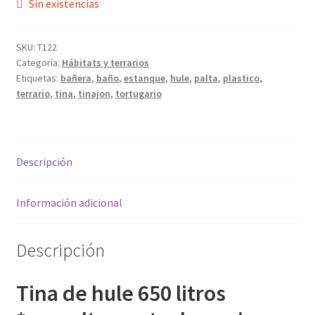
Sin existencias
SKU:
T122
Categoría:
Hábitats y terrarios
Etiquetas:
bañera
,
baño
,
estanque
,
hule
,
palta
,
plastico
,
terrario
,
tina
,
tinajon
,
tortugario
Descripción
Información adicional
Descripción
Tina de hule 650 litros