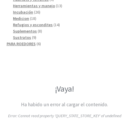
productos
13
Herramientas y manejo
13
26
productos
Incubación
26
18
productos
Medicion
18
productos
14
Refugios y escondites
14
8
productos
Suplementos
8
9
productos
Sustratos
9
productos
6
PARA ROEDORES
6
productos
¡Vaya!
Ha habido un error al cargar el contenido.
Error:
Cannot read property 'QUERY_STATE_STORE_KEY' of undefined