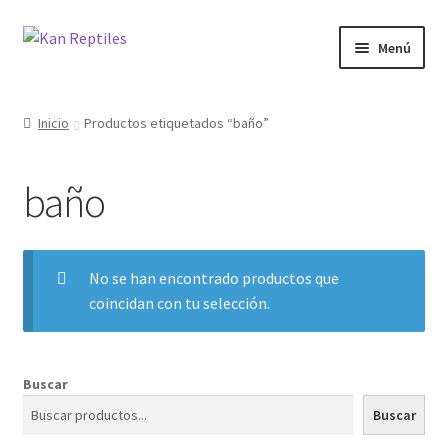
Ir
Ir
Menú
a
al
la
contenido
Inicio
navegación
Inicio
Productos etiquetados “baño”
Tienda
baño
Blog
No se han encontrado productos que
coincidan con tu selección.
Buscar
Buscar