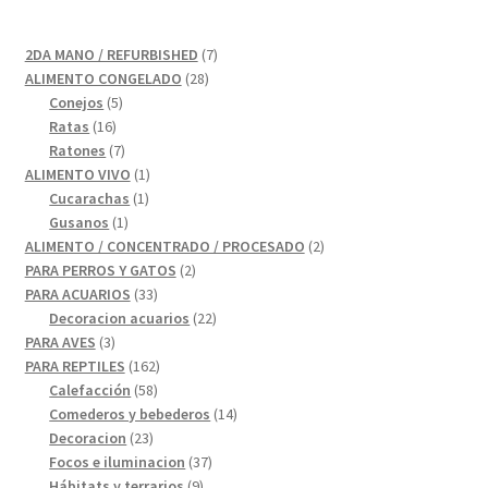
7
2DA MANO / REFURBISHED
7
28
productos
ALIMENTO CONGELADO
28
5
productos
Conejos
5
16
productos
Ratas
16
productos
7
Ratones
7
productos
1
ALIMENTO VIVO
1
1
producto
Cucarachas
1
1
producto
Gusanos
1
producto
2
ALIMENTO / CONCENTRADO / PROCESADO
2
2
productos
PARA PERROS Y GATOS
2
33
productos
PARA ACUARIOS
33
productos
22
Decoracion acuarios
22
3
productos
PARA AVES
3
productos
162
PARA REPTILES
162
58
productos
Calefacción
58
productos
14
Comederos y bebederos
14
23
productos
Decoracion
23
productos
37
Focos e iluminacion
37
9
productos
Hábitats y terrarios
9