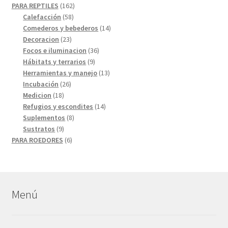
productos
162
PARA REPTILES
162
58
productos
Calefacción
58
productos
14
Comederos y bebederos
14
23
productos
Decoracion
23
productos
36
Focos e iluminacion
36
9
productos
Hábitats y terrarios
9
productos
13
Herramientas y manejo
13
26
productos
Incubación
26
18
productos
Medicion
18
productos
14
Refugios y escondites
14
8
productos
Suplementos
8
9
productos
Sustratos
9
productos
6
PARA ROEDORES
6
productos
Menú