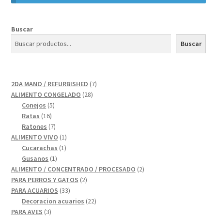
Buscar
Buscar
7
2DA MANO / REFURBISHED
7
28
productos
ALIMENTO CONGELADO
28
5
productos
Conejos
5
16
productos
Ratas
16
productos
7
Ratones
7
productos
1
ALIMENTO VIVO
1
1
producto
Cucarachas
1
1
producto
Gusanos
1
producto
2
ALIMENTO / CONCENTRADO / PROCESADO
2
2
productos
PARA PERROS Y GATOS
2
33
productos
PARA ACUARIOS
33
productos
22
Decoracion acuarios
22
3
productos
PARA AVES
3