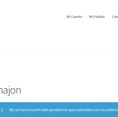
Mi Cuenta
Mi Pedido
Car
inajon
No se han encontrado productos que coincidan con tu selecc