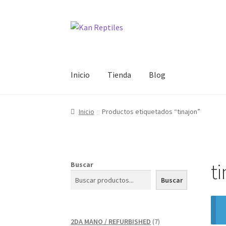
Ir
Ir
a
al
la
contenido
navegación
Inicio
Tienda
Blog
Inicio
Productos etiquetados “tinajon”
t
Buscar
Buscar
7
2DA MANO / REFURBISHED
7