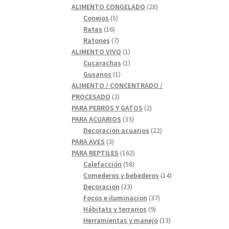
28
productos
ALIMENTO CONGELADO
28
5
productos
Conejos
5
16
productos
Ratas
16
productos
7
Ratones
7
productos
1
ALIMENTO VIVO
1
1
producto
Cucarachas
1
1
producto
Gusanos
1
producto
ALIMENTO / CONCENTRADO /
2
PROCESADO
2
productos
2
PARA PERROS Y GATOS
2
33
productos
PARA ACUARIOS
33
productos
22
Decoracion acuarios
22
3
productos
PARA AVES
3
productos
162
PARA REPTILES
162
58
productos
Calefacción
58
productos
14
Comederos y bebederos
14
23
productos
Decoracion
23
productos
37
Focos e iluminacion
37
9
productos
Hábitats y terrarios
9
productos
13
Herramientas y manejo
13