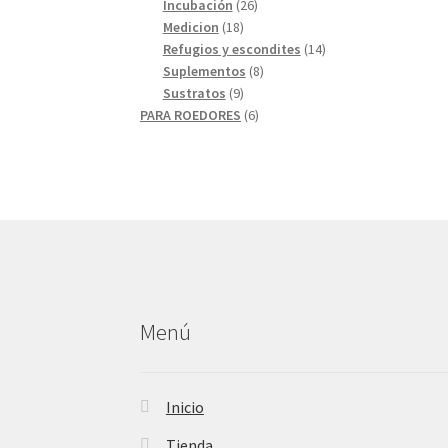
26
productos
Incubación
26
18
productos
Medicion
18
productos
14
Refugios y escondites
14
8
productos
Suplementos
8
9
productos
Sustratos
9
productos
6
PARA ROEDORES
6
productos
Menú
Inicio
Tienda