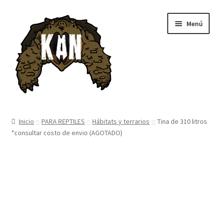
Ir
Ir
Menú
a
al
la
contenido
navegación
Inicio
Inicio
PARA REPTILES
Hábitats y terrarios
Tina de 310 litros
*consultar costo de envio (AGOTADO)
Tienda
Blog