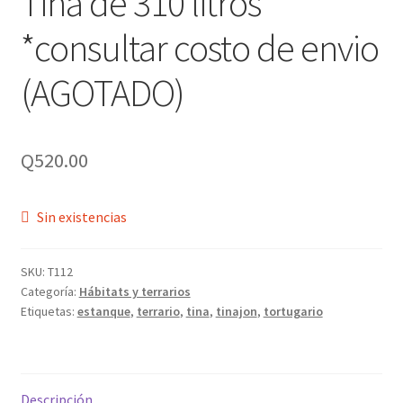
Tina de 310 litros
*consultar costo de envio
(AGOTADO)
Q
520.00
Sin existencias
SKU:
T112
Categoría:
Hábitats y terrarios
Etiquetas:
estanque
,
terrario
,
tina
,
tinajon
,
tortugario
Descripción