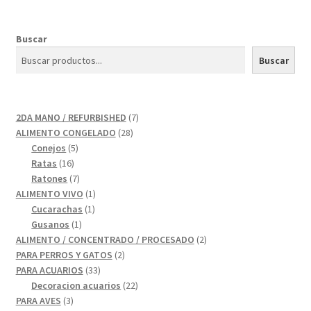
Buscar
Buscar
7
2DA MANO / REFURBISHED
7
28
productos
ALIMENTO CONGELADO
28
5
productos
Conejos
5
16
productos
Ratas
16
productos
7
Ratones
7
productos
1
ALIMENTO VIVO
1
1
producto
Cucarachas
1
1
producto
Gusanos
1
producto
2
ALIMENTO / CONCENTRADO / PROCESADO
2
2
productos
PARA PERROS Y GATOS
2
33
productos
PARA ACUARIOS
33
productos
22
Decoracion acuarios
22
3
productos
PARA AVES
3