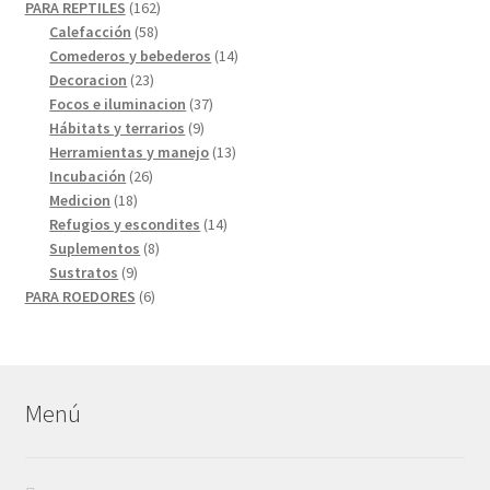
productos
162
PARA REPTILES
162
58
productos
Calefacción
58
productos
14
Comederos y bebederos
14
23
productos
Decoracion
23
productos
37
Focos e iluminacion
37
9
productos
Hábitats y terrarios
9
productos
13
Herramientas y manejo
13
26
productos
Incubación
26
18
productos
Medicion
18
productos
14
Refugios y escondites
14
8
productos
Suplementos
8
9
productos
Sustratos
9
productos
6
PARA ROEDORES
6
productos
Menú