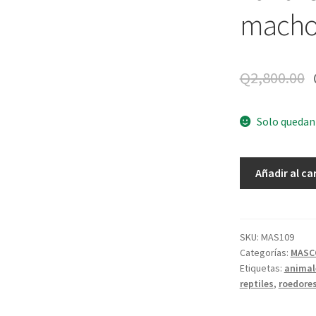
macho
Q
2,800.00
Solo quedan
Texas
Añadir al ca
rat
snake
-
Pantherophis
SKU:
MAS109
Categorías:
MASC
obsoletus
Etiquetas:
animal
-
reptiles
,
roedore
macho
adulto