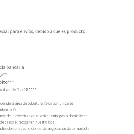
cial para envíos, debido a que es producto
cia bancaria
ga**
ebito***
uotas de 2 a 18****
 dependerá área de cobertura, favor comunicarse
información.
ende de la cobertura de nuestras entregas a domicilio en
e casos al recoger en nuestro local.
ndiendo de las condiciones de negociación de la mascota