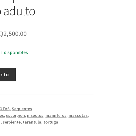
 adulto
Q
2,500.00
 1 disponibles
rrito
OTAS
,
Serpientes
es
,
escorpion
,
insectos
,
mamiferos
,
mascotas
,
s
,
serpiente
,
tarantula
,
tortuga