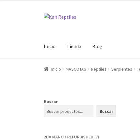
Ir
Ir
a
al
la
contenido
navegación
Inicio
Tienda
Blog
Inicio
MASCOTAS
Reptiles
Serpientes
T
Buscar
Buscar
7
2DA MANO / REFURBISHED
7