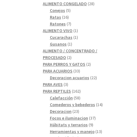
28
productos
ALIMENTO CONGELADO
28
5
productos
Conejos
5
16
productos
Ratas
16
productos
7
Ratones
7
productos
1
ALIMENTO VIVO
1
1
producto
Cucarachas
1
1
producto
Gusanos
1
producto
ALIMENTO / CONCENTRADO /
2
PROCESADO
2
productos
2
PARA PERROS Y GATOS
2
33
productos
PARA ACUARIOS
33
productos
22
Decoracion acuarios
22
3
productos
PARA AVES
3
productos
162
PARA REPTILES
162
58
productos
Calefacción
58
productos
14
Comederos y bebederos
14
23
productos
Decoracion
23
productos
37
Focos e iluminacion
37
9
productos
Hábitats y terrarios
9
productos
13
Herramientas y manejo
13