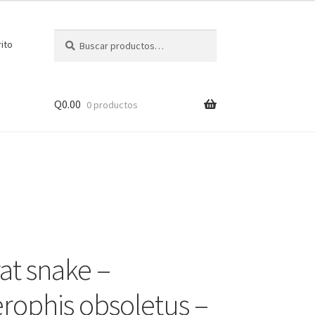
Buscar
Buscar
rito
por:
Q
0.00
0 productos
rat snake –
rophis obsoletus –