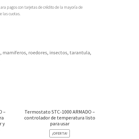
ara pagos con tarjetas de crédito de la mayoría de
e las cuotas.
, mamiferos, roedores, insectos, tarantula,
e
O –
Termostato STC-1000 ARMADO –
ra
controlador de temperatura listo
r y
para usar
)
¡OFERTA!