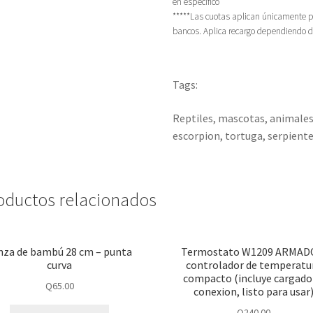
en especifico
*****Las cuotas aplican únicamente p
bancos. Aplica recargo dependiendo d
Tags:
Reptiles, mascotas, animales
escorpion, tortuga, serpient
oductos relacionados
nza de bambú 28 cm – punta
Termostato W1209 ARMAD
curva
controlador de temperatu
compacto (incluye cargado
Q
65.00
conexion, listo para usar
Q
240.00