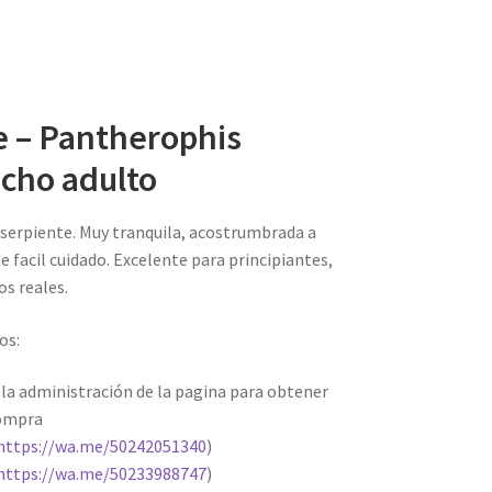
e – Pantherophis
cho adulto
 serpiente. Muy tranquila, acostrumbrada a
e facil cuidado. Excelente para principiantes,
s reales.
os:
 la administración de la pagina para obtener
compra
https://wa.me/50242051340
)
https://wa.me/50233988747
)