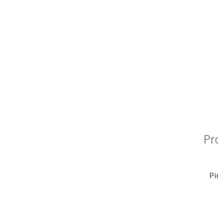
Pr
Pi