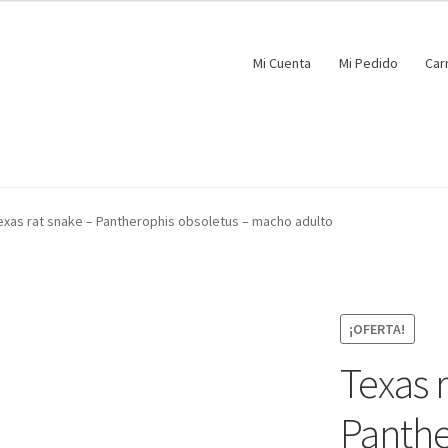
Mi Cuenta
Mi Pedido
Car
exas rat snake – Pantherophis obsoletus – macho adulto
¡OFERTA!
Texas 
Panthe