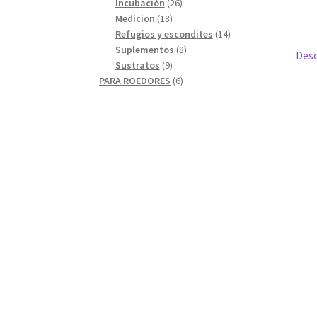
26
productos
Incubación
26
18
productos
Medicion
18
productos
14
Refugios y escondites
14
8
productos
Suplementos
8
Desc
9
productos
Sustratos
9
productos
6
PARA ROEDORES
6
productos