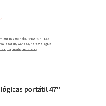
as
mientas y manejo
,
PARA REPTILES
rio
,
baston
,
Gancho
,
herpetologica
,
inza
,
serpiente
,
venenoso
lógicas portátil 47″