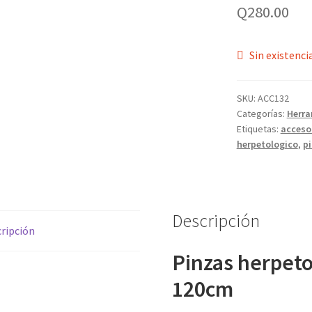
Q
280.00
Sin existenci
SKU:
ACC132
Categorías:
Herra
Etiquetas:
acceso
herpetologico
,
p
Descripción
ripción
Pinzas herpeto
120cm