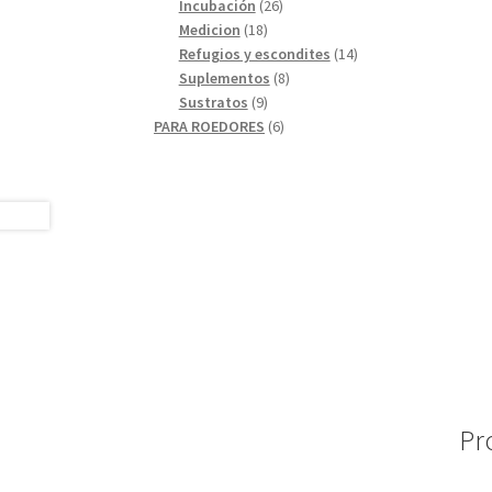
26
productos
Incubación
26
18
productos
Medicion
18
productos
14
Refugios y escondites
14
8
productos
Suplementos
8
9
productos
Sustratos
9
productos
6
PARA ROEDORES
6
productos
Pr