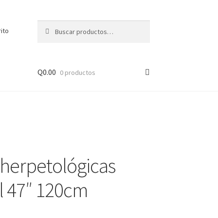
Buscar
Buscar
rito
por:
Q
0.00
0 productos
 herpetológicas
il 47″ 120cm