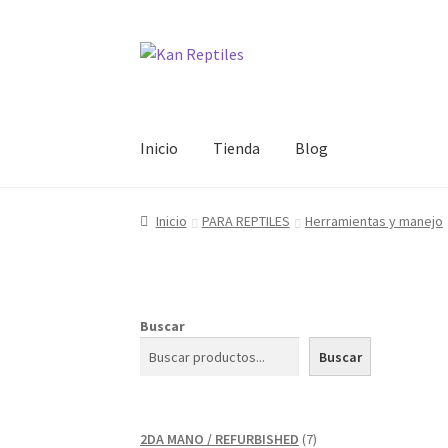
Ir
Ir
a
al
la
contenido
navegación
Inicio
Tienda
Blog
Inicio
PARA REPTILES
Herramientas y manejo
Buscar
Buscar
7
2DA MANO / REFURBISHED
7