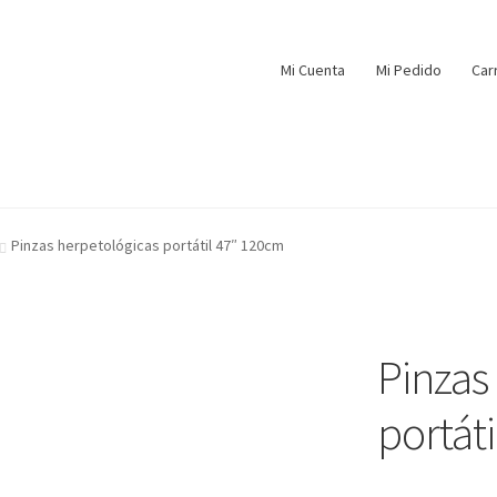
Mi Cuenta
Mi Pedido
Car
Pinzas herpetológicas portátil 47″ 120cm
Pinzas
portát