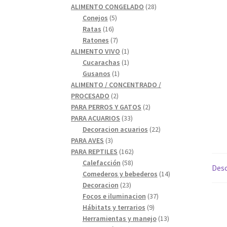
28
productos
ALIMENTO CONGELADO
28
5
productos
Conejos
5
16
productos
Ratas
16
productos
7
Ratones
7
productos
1
ALIMENTO VIVO
1
1
producto
Cucarachas
1
1
producto
Gusanos
1
producto
ALIMENTO / CONCENTRADO /
2
PROCESADO
2
productos
2
PARA PERROS Y GATOS
2
33
productos
PARA ACUARIOS
33
productos
22
Decoracion acuarios
22
3
productos
PARA AVES
3
productos
162
PARA REPTILES
162
58
productos
Calefacción
58
Desc
productos
14
Comederos y bebederos
14
23
productos
Decoracion
23
productos
37
Focos e iluminacion
37
9
productos
Hábitats y terrarios
9
productos
13
Herramientas y manejo
13