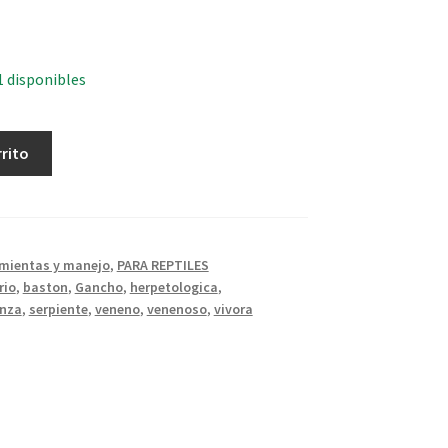
1 disponibles
rrito
mientas y manejo
,
PARA REPTILES
rio
,
baston
,
Gancho
,
herpetologica
,
inza
,
serpiente
,
veneno
,
venenoso
,
vivora