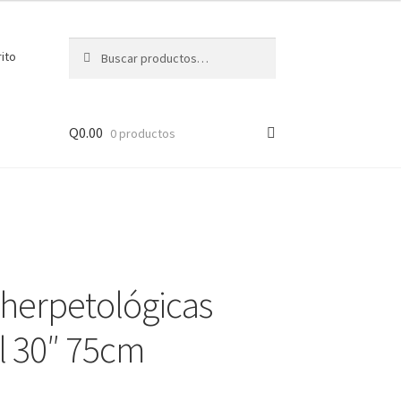
Buscar
Buscar
rito
por:
Q
0.00
0 productos
 herpetológicas
il 30″ 75cm