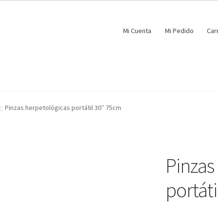
Mi Cuenta
Mi Pedido
Car
Pinzas herpetológicas portátil 30″ 75cm
Pinzas
portát