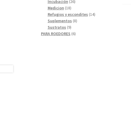
26
productos
Incubación
26
18
productos
Medicion
18
productos
14
Refugios y escondites
14
8
productos
Suplementos
8
9
productos
Sustratos
9
productos
6
PARA ROEDORES
6
productos