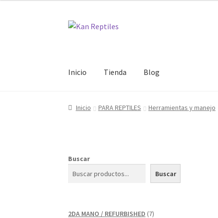
Ir
Ir
a
al
la
contenido
navegación
Inicio
Tienda
Blog
Inicio
PARA REPTILES
Herramientas y manejo
Buscar
Buscar
7
2DA MANO / REFURBISHED
7