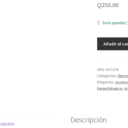
Q
250.00
Solo quedan 
Pinzas
Añadir al ca
herpetológicas
portátil
30"
75cm
SKU:
ACC134
Categorías:
Herra
cantidad
Etiquetas:
acceso
herpetologico
,
p
Descripción
ripción