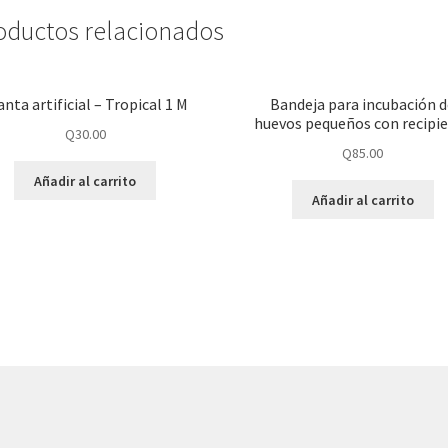
oductos relacionados
anta artificial – Tropical 1 M
Bandeja para incubación 
huevos pequeños con recipi
Q
30.00
Q
85.00
Añadir al carrito
Añadir al carrito