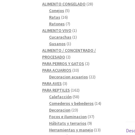
28
productos
ALIMENTO CONGELADO
28
5
productos
Conejos
5
16
productos
Ratas
16
productos
7
Ratones
7
productos
1
ALIMENTO VIVO
1
1
producto
Cucarachas
1
1
producto
Gusanos
1
producto
ALIMENTO / CONCENTRADO /
2
PROCESADO
2
productos
2
PARA PERROS Y GATOS
2
33
productos
PARA ACUARIOS
33
productos
22
Decoracion acuarios
22
3
productos
PARA AVES
3
productos
162
PARA REPTILES
162
58
productos
Calefacción
58
productos
14
Comederos y bebederos
14
23
productos
Decoracion
23
productos
37
Focos e iluminacion
37
9
productos
Hábitats y terrarios
9
productos
13
Herramientas y manejo
13
Desc