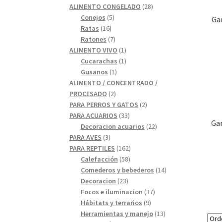
28
productos
ALIMENTO CONGELADO
28
5
productos
Conejos
5
Ga
16
productos
Ratas
16
productos
7
Ratones
7
productos
1
ALIMENTO VIVO
1
1
producto
Cucarachas
1
1
producto
Gusanos
1
producto
ALIMENTO / CONCENTRADO /
2
PROCESADO
2
productos
2
PARA PERROS Y GATOS
2
33
productos
PARA ACUARIOS
33
Gan
productos
22
Decoracion acuarios
22
3
productos
PARA AVES
3
productos
162
PARA REPTILES
162
58
productos
Calefacción
58
productos
14
Comederos y bebederos
14
23
productos
Decoracion
23
productos
37
Focos e iluminacion
37
9
productos
Hábitats y terrarios
9
productos
13
Herramientas y manejo
13