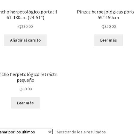
ncho herpetológico portatil
Pinzas herpetológicas portá
61-130cm (24-51″)
59″ 150cm
Q
280.00
Q
350.00
Añadir al carrito
Leer más
cho herpetológico retráctil
pequeño
Q
80.00
Leer más
Mostrando los 4 resultados