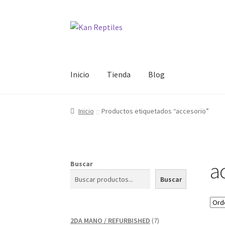
Ir
Ir
a
al
la
contenido
navegación
Inicio
Tienda
Blog
Inicio
Productos etiquetados “accesorio”
a
Buscar
Buscar
7
2DA MANO / REFURBISHED
7