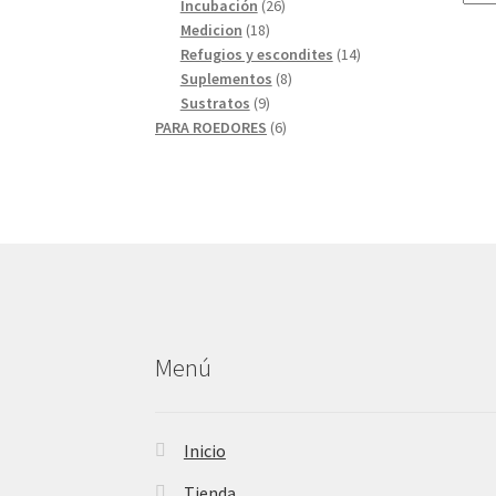
26
productos
Incubación
26
18
productos
Medicion
18
productos
14
Refugios y escondites
14
8
productos
Suplementos
8
9
productos
Sustratos
9
productos
6
PARA ROEDORES
6
productos
Menú
Inicio
Tienda