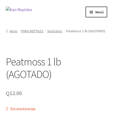
Ir
Ir
Menú
a
al
la
contenido
Inicio
navegación
Inicio
PARA REPTILES
Sustratos
Peatmoss 1 lb (AGOTADO)
Tienda
Blog
Peatmoss 1 lb
(AGOTADO)
Q
12.00
Sin existencias