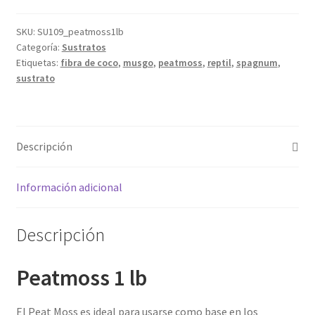
SKU:
SU109_peatmoss1lb
Categoría:
Sustratos
Etiquetas:
fibra de coco
,
musgo
,
peatmoss
,
reptil
,
spagnum
,
sustrato
Descripción
Información adicional
Descripción
Peatmoss 1 lb
El Peat Moss es ideal para usarse como base en los