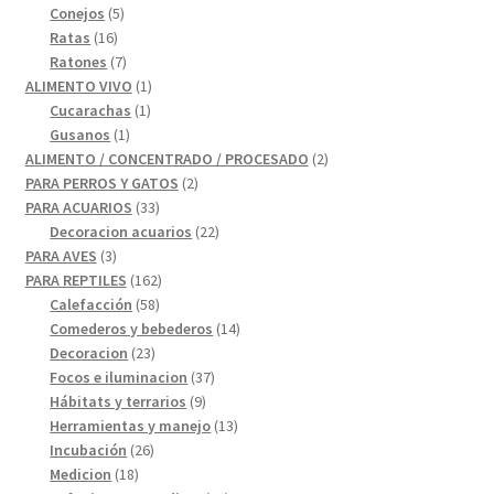
5
productos
Conejos
5
16
productos
Ratas
16
productos
7
Ratones
7
productos
1
ALIMENTO VIVO
1
1
producto
Cucarachas
1
1
producto
Gusanos
1
producto
2
ALIMENTO / CONCENTRADO / PROCESADO
2
2
productos
PARA PERROS Y GATOS
2
33
productos
PARA ACUARIOS
33
productos
22
Decoracion acuarios
22
3
productos
PARA AVES
3
productos
162
PARA REPTILES
162
58
productos
Calefacción
58
productos
14
Comederos y bebederos
14
23
productos
Decoracion
23
productos
37
Focos e iluminacion
37
9
productos
Hábitats y terrarios
9
productos
13
Herramientas y manejo
13
26
productos
Incubación
26
18
productos
Medicion
18