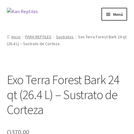
Ir
Ir
Menú
a
al
la
contenido
Inicio
navegación
Inicio
PARA REPTILES
Sustratos
Exo Terra Forest Bark 24 qt
(26.4 L) – Sustrato de Corteza
Tienda
Blog
Exo Terra Forest Bark 24
qt (26.4 L) – Sustrato de
Corteza
Q
370.00