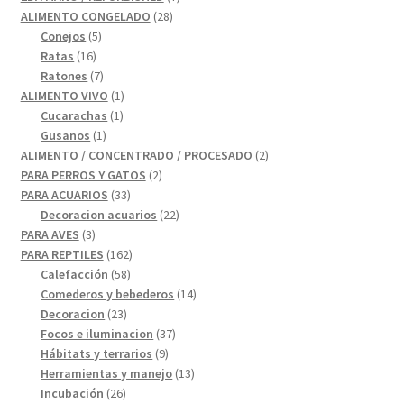
28
productos
ALIMENTO CONGELADO
28
5
productos
Conejos
5
16
productos
Ratas
16
productos
7
Ratones
7
productos
1
ALIMENTO VIVO
1
1
producto
Cucarachas
1
1
producto
Gusanos
1
producto
2
ALIMENTO / CONCENTRADO / PROCESADO
2
2
productos
PARA PERROS Y GATOS
2
33
productos
PARA ACUARIOS
33
productos
22
Decoracion acuarios
22
3
productos
PARA AVES
3
productos
162
PARA REPTILES
162
58
productos
Calefacción
58
productos
14
Comederos y bebederos
14
23
productos
Decoracion
23
productos
37
Focos e iluminacion
37
9
productos
Hábitats y terrarios
9
productos
13
Herramientas y manejo
13
26
productos
Incubación
26