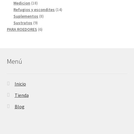
18
productos
Medicion
18
productos
14
Refugios y escondites
14
8
productos
Suplementos
8
9
productos
Sustratos
9
productos
6
PARA ROEDORES
6
productos
Menú
Inicio
Tienda
Blog