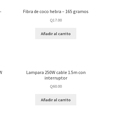
–
Fibra de coco hebra – 165 gramos
Q
17.00
Añadir al carrito
3W
Lampara 250W cable 1.5m con
interruptor
Q
60.00
Añadir al carrito