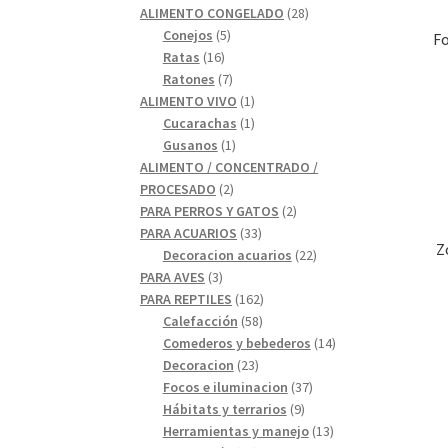
28
productos
ALIMENTO CONGELADO
28
5
productos
Conejos
5
F
16
productos
Ratas
16
productos
7
Ratones
7
productos
1
ALIMENTO VIVO
1
1
producto
Cucarachas
1
1
producto
Gusanos
1
producto
ALIMENTO / CONCENTRADO /
2
PROCESADO
2
productos
2
PARA PERROS Y GATOS
2
33
productos
PARA ACUARIOS
33
Z
productos
22
Decoracion acuarios
22
3
productos
PARA AVES
3
productos
162
PARA REPTILES
162
58
productos
Calefacción
58
productos
14
Comederos y bebederos
14
23
productos
Decoracion
23
productos
37
Focos e iluminacion
37
9
productos
Hábitats y terrarios
9
productos
13
Herramientas y manejo
13