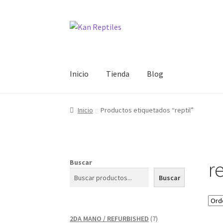
Ir
Ir
a
al
la
contenido
navegación
Inicio
Tienda
Blog
Inicio
Productos etiquetados “reptil”
re
Buscar
Buscar
7
2DA MANO / REFURBISHED
7