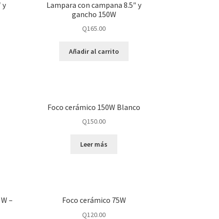
 y
Lampara con campana 8.5″ y
gancho 150W
Q
165.00
Añadir al carrito
Foco cerámico 150W Blanco
Q
150.00
Leer más
 W –
Foco cerámico 75W
Q
120.00