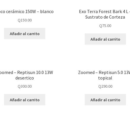
oco cerámico 150W – blanco
Exo Terra Forest Bark 4 L 
Sustrato de Corteza
Q
150.00
Q
75.00
Añadir al carrito
Añadir al carrito
oomed – Reptisun 10.0 13W
Zoomed – Reptisun 5.0 1
desertico
topical
Q
300.00
Q
290.00
Añadir al carrito
Añadir al carrito