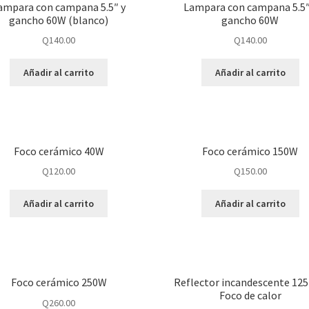
ampara con campana 5.5″ y
Lampara con campana 5.5″
gancho 60W (blanco)
gancho 60W
Q
140.00
Q
140.00
Añadir al carrito
Añadir al carrito
Foco cerámico 40W
Foco cerámico 150W
Q
120.00
Q
150.00
Añadir al carrito
Añadir al carrito
Foco cerámico 250W
Reflector incandescente 125
Foco de calor
Q
260.00