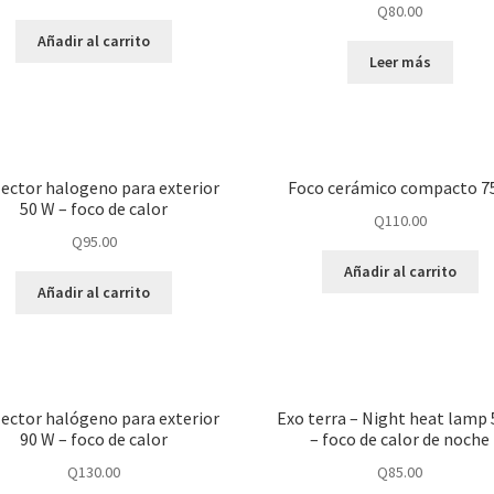
Q
80.00
Añadir al carrito
Leer más
lector halogeno para exterior
Foco cerámico compacto 
50 W – foco de calor
Q
110.00
Q
95.00
Añadir al carrito
Añadir al carrito
lector halógeno para exterior
Exo terra – Night heat lamp
90 W – foco de calor
– foco de calor de noche
Q
130.00
Q
85.00