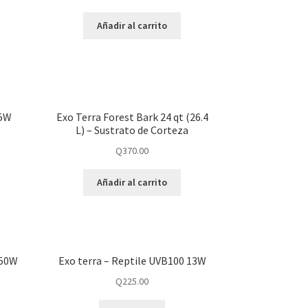
Añadir al carrito
75W
Exo Terra Forest Bark 24 qt (26.4
L) – Sustrato de Corteza
Q
370.00
Añadir al carrito
 50W
Exo terra – Reptile UVB100 13W
Q
225.00