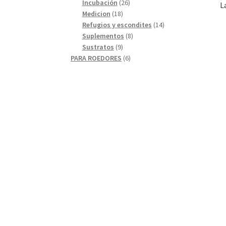
26
productos
Incubación
26
L
18
productos
Medicion
18
productos
14
Refugios y escondites
14
8
productos
Suplementos
8
9
productos
Sustratos
9
productos
6
PARA ROEDORES
6
productos