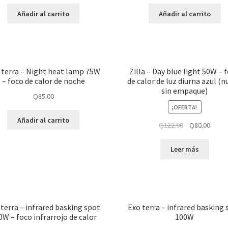
Añadir al carrito
Añadir al carrito
 terra – Night heat lamp 75W
Zilla – Day blue light 50W – 
– foco de calor de noche
de calor de luz diurna azul (
sin empaque)
Q
85.00
¡OFERTA!
Añadir al carrito
Q
122.00
Q
80.00
Leer más
 terra – infrared basking spot
Exo terra – infrared basking 
0W – foco infrarrojo de calor
100W