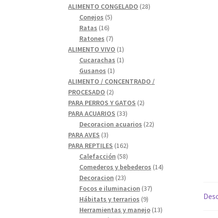
28
productos
ALIMENTO CONGELADO
28
5
productos
Conejos
5
16
productos
Ratas
16
productos
7
Ratones
7
productos
1
ALIMENTO VIVO
1
1
producto
Cucarachas
1
1
producto
Gusanos
1
producto
ALIMENTO / CONCENTRADO /
2
PROCESADO
2
productos
2
PARA PERROS Y GATOS
2
33
productos
PARA ACUARIOS
33
productos
22
Decoracion acuarios
22
3
productos
PARA AVES
3
productos
162
PARA REPTILES
162
58
productos
Calefacción
58
productos
14
Comederos y bebederos
14
23
productos
Decoracion
23
productos
37
Focos e iluminacion
37
Desc
9
productos
Hábitats y terrarios
9
productos
13
Herramientas y manejo
13