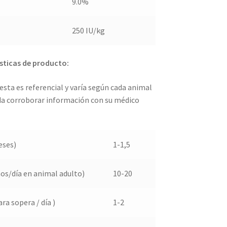
9.0%
250 IU/kg
sticas de producto:
sta es referencial y varía según cada animal
da corroborar información con su médico
eses)
1-1,5
s/día en animal adulto)
10-20
a sopera / día )
1-2