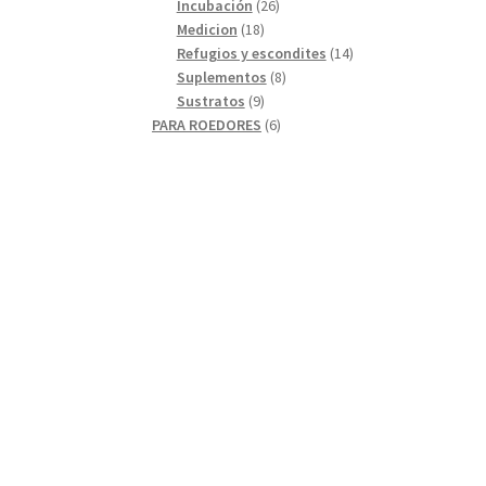
26
productos
Incubación
26
18
productos
Medicion
18
productos
14
Refugios y escondites
14
8
productos
Suplementos
8
9
productos
Sustratos
9
productos
6
PARA ROEDORES
6
productos