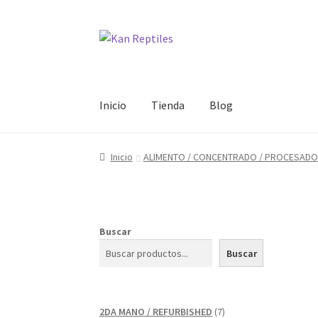
Ir
Ir
a
al
la
contenido
navegación
Inicio
Tienda
Blog
Inicio
ALIMENTO / CONCENTRADO / PROCESADO
Buscar
Buscar
7
2DA MANO / REFURBISHED
7