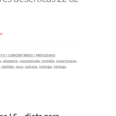
as
NTO / CONCENTRADO / PROCESADO
a
,
alimento
,
concentrado
,
estrella
,
insectivoros
,
,
reptiles
,
rusa
,
sulcata
,
tortuga
,
tortuga