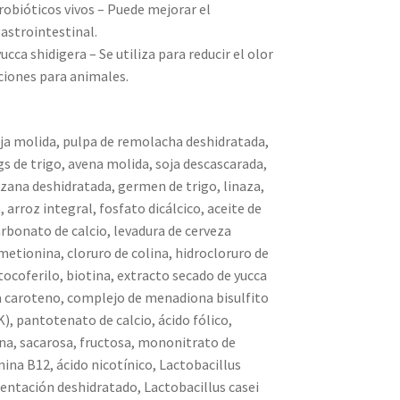
robióticos vivos – Puede mejorar el
gastrointestinal.
cca shidigera – Se utiliza para reducir el olor
ciones para animales.
oja molida, pulpa de remolacha deshidratada,
s de trigo, avena molida, soja descascarada,
zana deshidratada, germen de trigo, linaza,
rroz integral, fosfato dicálcico, aceite de
carbonato de calcio, levadura de cerveza
l-metionina, cloruro de colina, hidrocloruro de
tocoferilo, biotina, extracto secado de yucca
ta caroteno, complejo de menadiona bisulfito
), pantotenato de calcio, ácido fólico,
ina, sacarosa, fructosa, mononitrato de
ina B12, ácido nicotínico, Lactobacillus
entación deshidratado, Lactobacillus casei