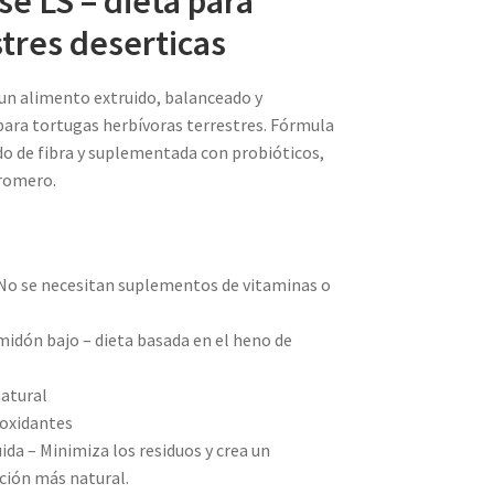
se LS – dieta para
stres deserticas
 un alimento extruido, balanceado y
ara tortugas herbívoras terrestres. Fórmula
o de fibra y suplementada con probióticos,
 romero.
No se necesitan suplementos de vitaminas o
lmidón bajo – dieta basada en el heno de
natural
ioxidantes
ida – Minimiza los residuos y crea un
ción más natural.