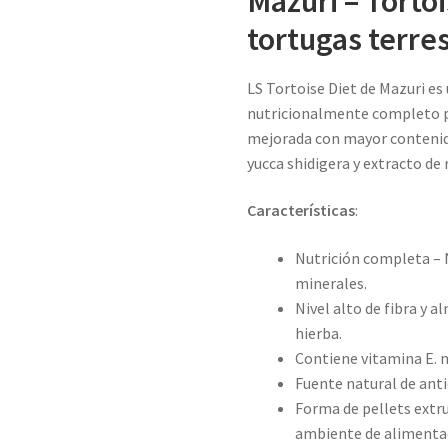
Mazuri – Tortoi
tortugas terre
LS Tortoise Diet de Mazuri es
nutricionalmente completo p
mejorada con mayor contenid
yucca shidigera y extracto de
Características
:
Nutrición completa – 
minerales.
Nivel alto de fibra y a
hierba.
Contiene vitamina E. 
Fuente natural de ant
Forma de pellets extru
ambiente de alimenta