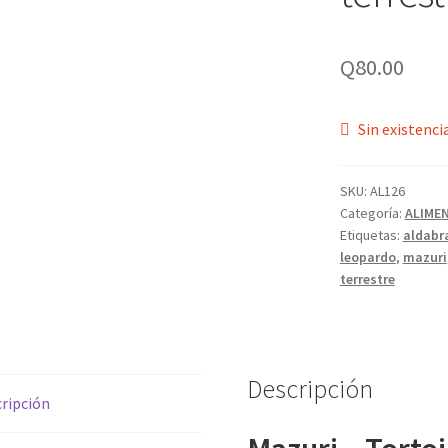
Q
80.00
Sin existenci
SKU:
AL126
Categoría:
ALIME
Etiquetas:
aldabr
leopardo
,
mazuri
terrestre
Descripción
ripción