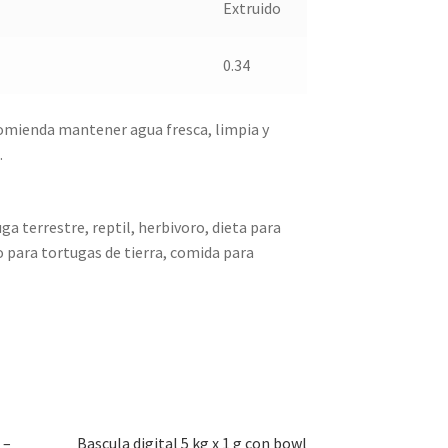
Extruido
0.34
omienda mantener agua fresca, limpia y
.
a terrestre, reptil, herbivoro, dieta para
 para tortugas de tierra, comida para
 –
Bascula digital 5 kg x 1 g con bowl