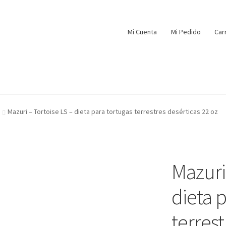
Mi Cuenta
Mi Pedido
Car
Mazuri – Tortoise LS – dieta para tortugas terrestres desérticas 22 oz
Mazuri
dieta 
terrest