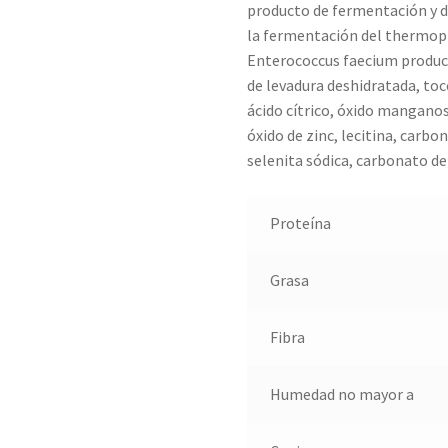
producto de fermentación y d
la fermentación del thermoph
Enterococcus faecium product
de levadura deshidratada, to
ácido cítrico, óxido manganos
óxido de zinc, lecitina, carbo
selenita sódica, carbonato de
Proteína
Grasa
Fibra
Humedad no mayor a