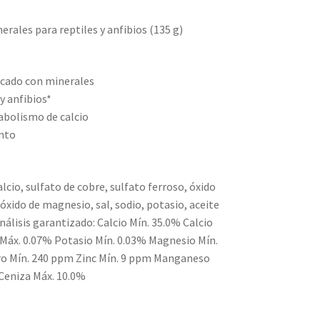
rales para reptiles y anfibios (135 g)
ficado con minerales
y anfibios*
abolismo de calcio
ento
lcio, sulfato de cobre, sulfato ferroso, óxido
óxido de magnesio, sal, sodio, potasio, aceite
Análisis garantizado: Calcio Mín. 35.0% Calcio
l Máx. 0.07% Potasio Mín. 0.03% Magnesio Mín.
rro Mín. 240 ppm Zinc Mín. 9 ppm Manganeso
Ceniza Máx. 10.0%