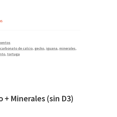
as
mentos
carbonato de calcio
,
gecko
,
iguana
,
minerales
,
nto
,
tortuga
io + Minerales (sin D3)