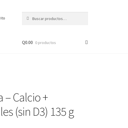
Buscar
Buscar
rito
por:
Q
0.00
0 productos
a – Calcio +
es (sin D3) 135 g