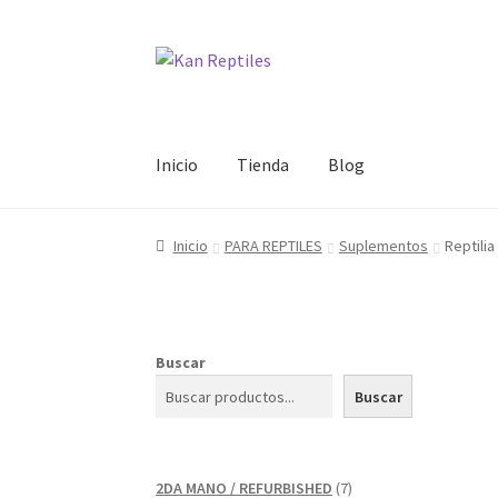
Ir
Ir
a
al
la
contenido
navegación
Inicio
Tienda
Blog
Inicio
PARA REPTILES
Suplementos
Reptilia
Buscar
Buscar
7
2DA MANO / REFURBISHED
7