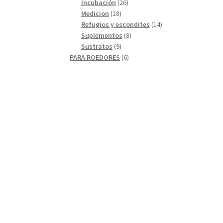
26
productos
Incubación
26
18
productos
Medicion
18
productos
14
Refugios y escondites
14
8
productos
Suplementos
8
9
productos
Sustratos
9
productos
6
PARA ROEDORES
6
productos