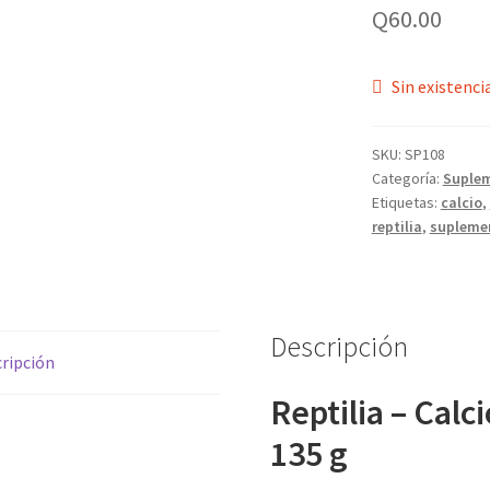
Q
60.00
Sin existenci
SKU:
SP108
Categoría:
Suple
Etiquetas:
calcio
,
reptilia
,
supleme
Descripción
ripción
Reptilia – Calc
135 g