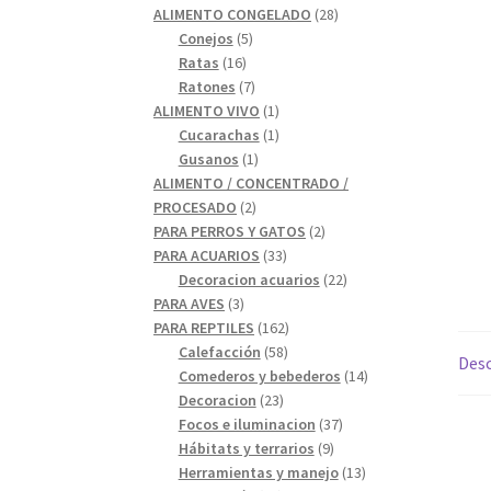
28
productos
ALIMENTO CONGELADO
28
5
productos
Conejos
5
16
productos
Ratas
16
productos
7
Ratones
7
productos
1
ALIMENTO VIVO
1
1
producto
Cucarachas
1
1
producto
Gusanos
1
producto
ALIMENTO / CONCENTRADO /
2
PROCESADO
2
productos
2
PARA PERROS Y GATOS
2
33
productos
PARA ACUARIOS
33
productos
22
Decoracion acuarios
22
3
productos
PARA AVES
3
productos
162
PARA REPTILES
162
58
productos
Calefacción
58
Desc
productos
14
Comederos y bebederos
14
23
productos
Decoracion
23
productos
37
Focos e iluminacion
37
9
productos
Hábitats y terrarios
9
productos
13
Herramientas y manejo
13