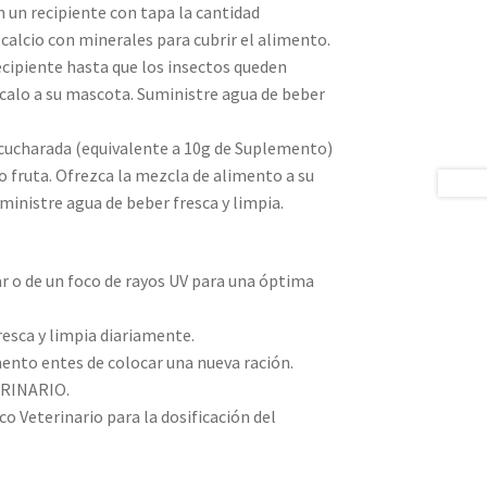
n un recipiente con tapa la cantidad
calcio con minerales para cubrir el alimento.
ecipiente hasta que los insectos queden
calo a su mascota. Suministre agua de beber
½ cucharada (equivalente a 10g de Suplemento)
o fruta. Ofrezca la mezcla de alimento a su
inistre agua de beber fresca y limpia.
lar o de un foco de rayos UV para una óptima
resca y limpia diariamente.
imento entes de colocar una nueva ración.
RINARIO.
co Veterinario para la dosificación del