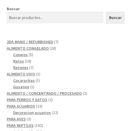
Buscar
Buscar
7
2DA MANO / REFURBISHED
7
28
productos
ALIMENTO CONGELADO
28
5
productos
Conejos
5
16
productos
Ratas
16
productos
7
Ratones
7
productos
1
ALIMENTO VIVO
1
1
producto
Cucarachas
1
1
producto
Gusanos
1
producto
2
ALIMENTO / CONCENTRADO / PROCESADO
2
2
productos
PARA PERROS Y GATOS
2
33
productos
PARA ACUARIOS
33
productos
22
Decoracion acuarios
22
3
productos
PARA AVES
3
productos
162
PARA REPTILES
162