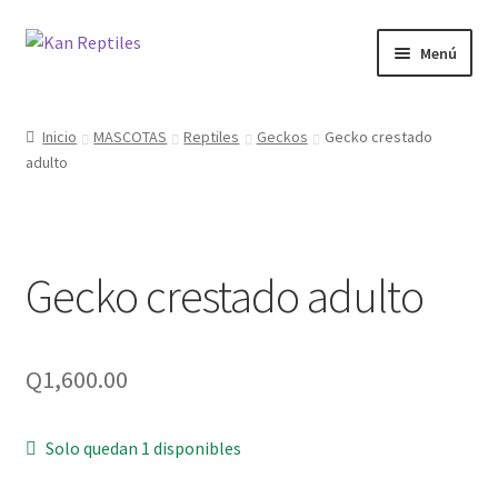
Ir
Ir
Menú
a
al
la
contenido
Inicio
navegación
Inicio
MASCOTAS
Reptiles
Geckos
Gecko crestado
adulto
Tienda
Blog
Gecko crestado adulto
Q
1,600.00
Solo quedan 1 disponibles