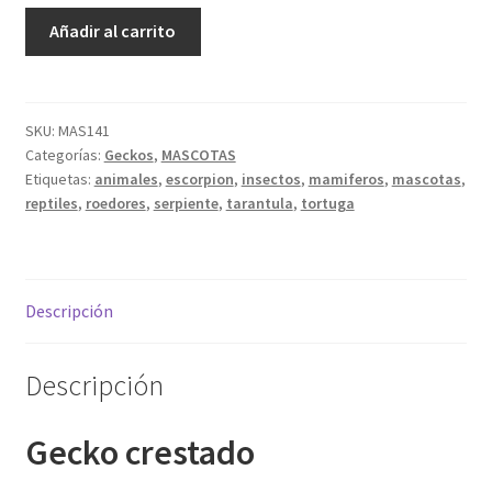
Gecko
Añadir al carrito
crestado
adulto
cantidad
SKU:
MAS141
Categorías:
Geckos
,
MASCOTAS
Etiquetas:
animales
,
escorpion
,
insectos
,
mamiferos
,
mascotas
,
reptiles
,
roedores
,
serpiente
,
tarantula
,
tortuga
Descripción
Descripción
Gecko crestado