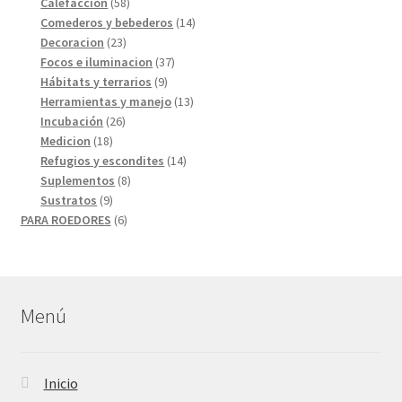
58
productos
Calefacción
58
productos
14
Comederos y bebederos
14
23
productos
Decoracion
23
productos
37
Focos e iluminacion
37
9
productos
Hábitats y terrarios
9
productos
13
Herramientas y manejo
13
26
productos
Incubación
26
18
productos
Medicion
18
productos
14
Refugios y escondites
14
8
productos
Suplementos
8
9
productos
Sustratos
9
productos
6
PARA ROEDORES
6
productos
Menú
Inicio