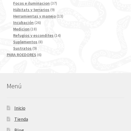
productos
37
Focos e iluminacion
37
9
productos
Hábitats y terrarios
9
productos
13
Herramientas y manejo
13
26
productos
Incubación
26
18
productos
Medicion
18
productos
14
Refugios y escondites
14
8
productos
Suplementos
8
9
productos
Sustratos
9
productos
6
PARA ROEDORES
6
productos
Menú
Inicio
Tienda
Blog