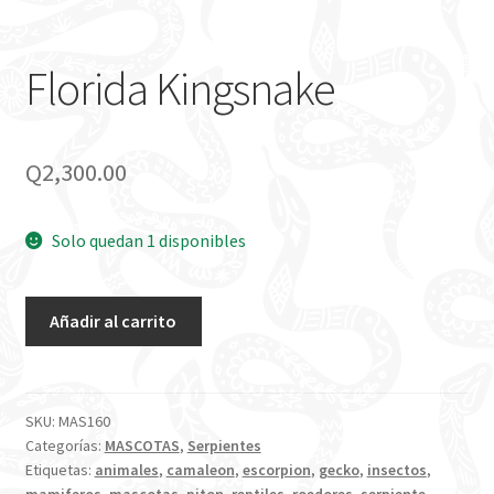
Florida Kingsnake
Q
2,300.00
Solo quedan 1 disponibles
Florida
Añadir al carrito
Kingsnake
cantidad
SKU:
MAS160
Categorías:
MASCOTAS
,
Serpientes
Etiquetas:
animales
,
camaleon
,
escorpion
,
gecko
,
insectos
,
mamiferos
,
mascotas
,
piton
,
reptiles
,
roedores
,
serpiente
,