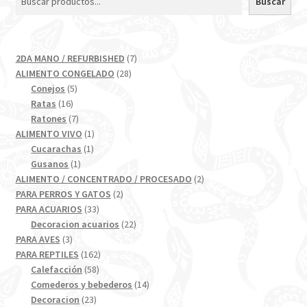
Buscar
7
2DA MANO / REFURBISHED
7
28
productos
ALIMENTO CONGELADO
28
5
productos
Conejos
5
16
productos
Ratas
16
productos
7
Ratones
7
productos
1
ALIMENTO VIVO
1
1
producto
Cucarachas
1
1
producto
Gusanos
1
producto
2
ALIMENTO / CONCENTRADO / PROCESADO
2
2
productos
PARA PERROS Y GATOS
2
33
productos
PARA ACUARIOS
33
productos
22
Decoracion acuarios
22
3
productos
PARA AVES
3
productos
162
PARA REPTILES
162
58
productos
Calefacción
58
productos
14
Comederos y bebederos
14
23
productos
Decoracion
23