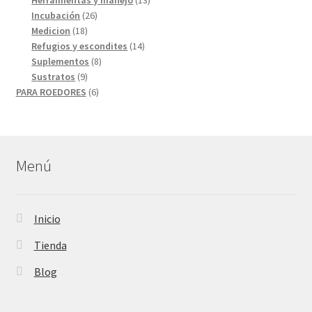
26
productos
Incubación
26
18
productos
Medicion
18
productos
14
Refugios y escondites
14
8
productos
Suplementos
8
9
productos
Sustratos
9
productos
6
PARA ROEDORES
6
productos
Menú
Inicio
Tienda
Blog