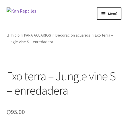
Ir
Ir
Menú
a
al
la
contenido
Inicio
navegación
Inicio
PARA ACUARIOS
Decoracion acuarios
Exo terra –
Jungle vine S – enredadera
Tienda
Blog
Exo terra – Jungle vine S
– enredadera
Q
95.00