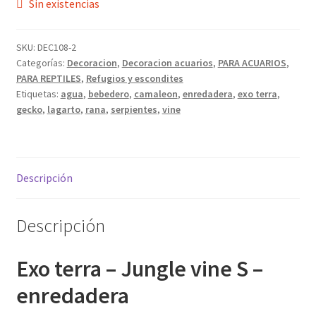
Sin existencias
SKU:
DEC108-2
Categorías:
Decoracion
,
Decoracion acuarios
,
PARA ACUARIOS
,
PARA REPTILES
,
Refugios y escondites
Etiquetas:
agua
,
bebedero
,
camaleon
,
enredadera
,
exo terra
,
gecko
,
lagarto
,
rana
,
serpientes
,
vine
Descripción
Descripción
Exo terra – Jungle vine S –
enredadera