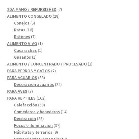
7
2DA MANO / REFURBISHED
7
28
productos
ALIMENTO CONGELADO
28
5
productos
Conejos
5
16
productos
Ratas
16
productos
7
Ratones
7
productos
1
ALIMENTO VIVO
1
1
producto
Cucarachas
1
1
producto
Gusanos
1
producto
2
ALIMENTO / CONCENTRADO / PROCESADO
2
2
productos
PARA PERROS Y GATOS
2
33
productos
PARA ACUARIOS
33
productos
22
Decoracion acuarios
22
3
productos
PARA AVES
3
productos
162
PARA REPTILES
162
58
productos
Calefacción
58
productos
14
Comederos y bebederos
14
23
productos
Decoracion
23
productos
37
Focos e iluminacion
37
9
productos
Hábitats y terrarios
9
productos
13
Herramientas y manejo
13