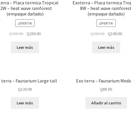
erra – Placa termica Tropical
Exoterra – Placa termica Tro
2W – heat wave rainforest
8W – heat wave rainfores
(empaque dañado)
(empaque dañado)
¡OFERTA!
¡OFERTA!
Q
300.00
Q
250.00
Q
260.00
Q
190.00
Leer más
Leer más
 terra – Faunarium Large tall
Exo terra – Faunarium Med
Q
120.00
Q
88.00
Leer más
Añadir al carrito