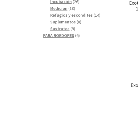
26
productos
Incubación
26
Exot
18
productos
Medicion
18
1
productos
14
Refugios y escondites
14
8
productos
Suplementos
8
9
productos
Sustratos
9
productos
6
PARA ROEDORES
6
productos
Exo