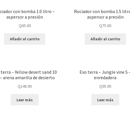
ciador con bomba 1.0 litro –
Rociador con bomba 1.5 litr
aspersor a presión
aspersor a presión
Q
65.00
Q
75.00
Añadir al carrito
Añadir al carrito
 terra – Yellow desert sand 10
Exo terra – Jungle vine S 
 – arena amarilla de desierto
enredadera
Q
148.00
Q
95.00
Leer más
Leer más