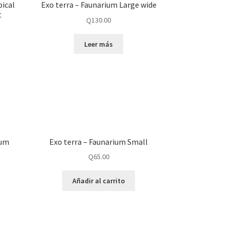
pical
Exo terra – Faunarium Large wide
t
Q
130.00
Leer más
ium
Exo terra – Faunarium Small
Q
65.00
Añadir al carrito