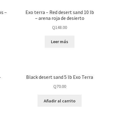
os –
Exo terra – Red desert sand 10 lb
– arena roja de desierto
Q
148.00
Leer más
–
Black desert sand 5 lb Exo Terra
Q
70.00
Añadir al carrito