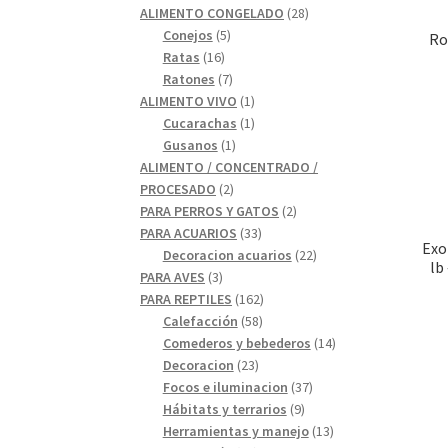
28
productos
ALIMENTO CONGELADO
28
5
productos
Conejos
5
Ro
16
productos
Ratas
16
productos
7
Ratones
7
productos
1
ALIMENTO VIVO
1
1
producto
Cucarachas
1
1
producto
Gusanos
1
producto
ALIMENTO / CONCENTRADO /
2
PROCESADO
2
productos
2
PARA PERROS Y GATOS
2
33
productos
PARA ACUARIOS
33
Exo
productos
22
Decoracion acuarios
22
lb
3
productos
PARA AVES
3
productos
162
PARA REPTILES
162
58
productos
Calefacción
58
productos
14
Comederos y bebederos
14
23
productos
Decoracion
23
productos
37
Focos e iluminacion
37
9
productos
Hábitats y terrarios
9
productos
13
Herramientas y manejo
13