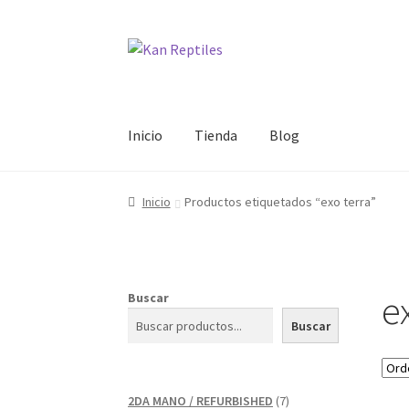
Ir
Ir
a
al
la
contenido
navegación
Inicio
Tienda
Blog
Inicio
Productos etiquetados “exo terra”
e
Buscar
Buscar
7
2DA MANO / REFURBISHED
7