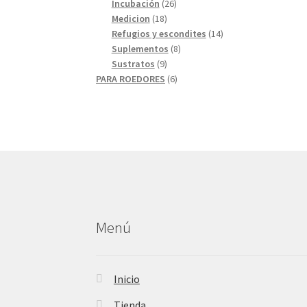
26
productos
Incubación
26
18
productos
Medicion
18
productos
14
Refugios y escondites
14
8
productos
Suplementos
8
9
productos
Sustratos
9
productos
6
PARA ROEDORES
6
productos
Menú
Inicio
Tienda