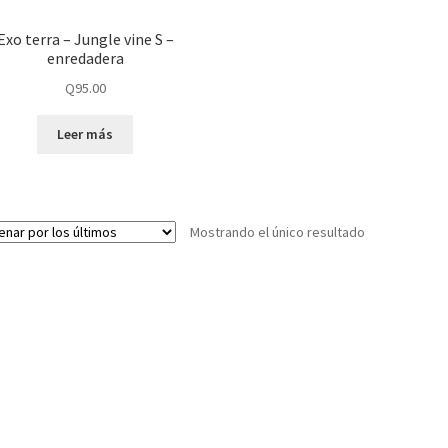
Exo terra – Jungle vine S –
enredadera
Q
95.00
Leer más
Mostrando el único resultado