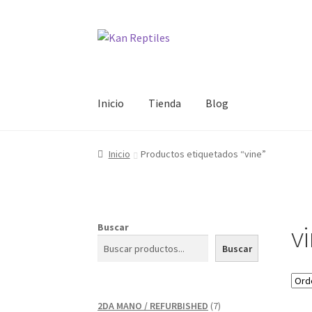
Ir
Ir
a
al
la
contenido
navegación
Inicio
Tienda
Blog
Inicio
Productos etiquetados “vine”
v
Buscar
Buscar
7
2DA MANO / REFURBISHED
7