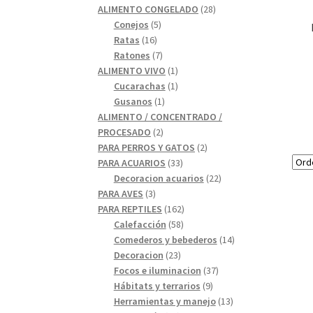
28
productos
ALIMENTO CONGELADO
28
5
productos
Conejos
5
16
productos
Ratas
16
productos
7
Ratones
7
productos
1
ALIMENTO VIVO
1
1
producto
Cucarachas
1
1
producto
Gusanos
1
producto
ALIMENTO / CONCENTRADO /
2
PROCESADO
2
productos
2
PARA PERROS Y GATOS
2
33
productos
PARA ACUARIOS
33
productos
22
Decoracion acuarios
22
3
productos
PARA AVES
3
productos
162
PARA REPTILES
162
58
productos
Calefacción
58
productos
14
Comederos y bebederos
14
23
productos
Decoracion
23
productos
37
Focos e iluminacion
37
9
productos
Hábitats y terrarios
9
productos
13
Herramientas y manejo
13