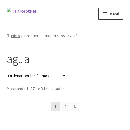
Ir
Ir
Menú
a
al
la
contenido
Inicio
navegación
Inicio
Productos etiquetados “agua”
Tienda
agua
Blog
Mostrando 1–27 de 34 resultados
1
2