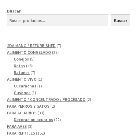
Buscar
Buscar
7
2DA MANO / REFURBISHED
7
28
productos
ALIMENTO CONGELADO
28
5
productos
Conejos
5
16
productos
Ratas
16
productos
7
Ratones
7
productos
1
ALIMENTO VIVO
1
1
producto
Cucarachas
1
1
producto
Gusanos
1
producto
2
ALIMENTO / CONCENTRADO / PROCESADO
2
2
productos
PARA PERROS Y GATOS
2
33
productos
PARA ACUARIOS
33
productos
22
Decoracion acuarios
22
3
productos
PARA AVES
3
productos
162
PARA REPTILES
162