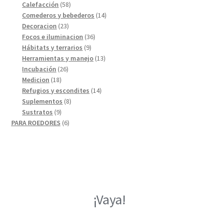
58
productos
Calefacción
58
productos
14
Comederos y bebederos
14
23
productos
Decoracion
23
productos
36
Focos e iluminacion
36
9
productos
Hábitats y terrarios
9
productos
13
Herramientas y manejo
13
26
productos
Incubación
26
18
productos
Medicion
18
productos
14
Refugios y escondites
14
8
productos
Suplementos
8
9
productos
Sustratos
9
productos
6
PARA ROEDORES
6
productos
¡Vaya!