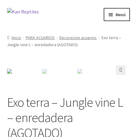
Ir
Ir
Menú
a
al
la
contenido
Inicio
navegación
Inicio
PARA ACUARIOS
Decoracion acuarios
Exo terra –
Jungle vine L – enredadera (AGOTADO)
Tienda
Blog
🔍
Exo terra – Jungle vine L
– enredadera
(AGOTADO)