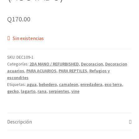
Q
170.00
Sin existencias
SKU:
DEC109-1
Categorías:
2DA MANO / REFURBISHED
,
Decoracion
,
Decoracion
acuarios
,
PARA ACUARIOS
,
PARA REPTILES
,
Refugios y
escondites
Etiquetas:
agua
,
bebedero
,
camaleon
,
enredadera
,
exo terra
,
gecko
,
lagarto
,
rana
,
serpientes
,
vine
Descripción