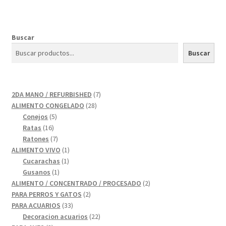
Buscar
Buscar
7
2DA MANO / REFURBISHED
7
28
productos
ALIMENTO CONGELADO
28
5
productos
Conejos
5
16
productos
Ratas
16
productos
7
Ratones
7
productos
1
ALIMENTO VIVO
1
1
producto
Cucarachas
1
1
producto
Gusanos
1
producto
2
ALIMENTO / CONCENTRADO / PROCESADO
2
2
productos
PARA PERROS Y GATOS
2
33
productos
PARA ACUARIOS
33
productos
22
Decoracion acuarios
22