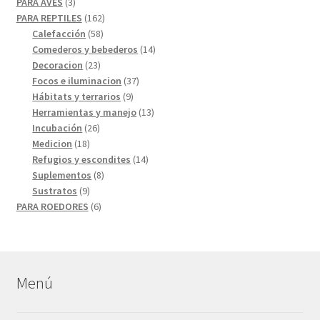
3
productos
PARA AVES
3
productos
162
PARA REPTILES
162
58
productos
Calefacción
58
productos
14
Comederos y bebederos
14
23
productos
Decoracion
23
productos
37
Focos e iluminacion
37
9
productos
Hábitats y terrarios
9
productos
13
Herramientas y manejo
13
26
productos
Incubación
26
18
productos
Medicion
18
productos
14
Refugios y escondites
14
8
productos
Suplementos
8
9
productos
Sustratos
9
productos
6
PARA ROEDORES
6
productos
Menú