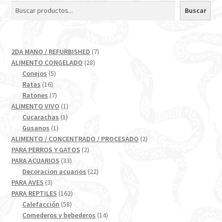
Buscar
7
2DA MANO / REFURBISHED
7
28
productos
ALIMENTO CONGELADO
28
5
productos
Conejos
5
16
productos
Ratas
16
productos
7
Ratones
7
productos
1
ALIMENTO VIVO
1
1
producto
Cucarachas
1
1
producto
Gusanos
1
producto
2
ALIMENTO / CONCENTRADO / PROCESADO
2
2
productos
PARA PERROS Y GATOS
2
33
productos
PARA ACUARIOS
33
productos
22
Decoracion acuarios
22
3
productos
PARA AVES
3
productos
162
PARA REPTILES
162
58
productos
Calefacción
58
productos
14
Comederos y bebederos
14