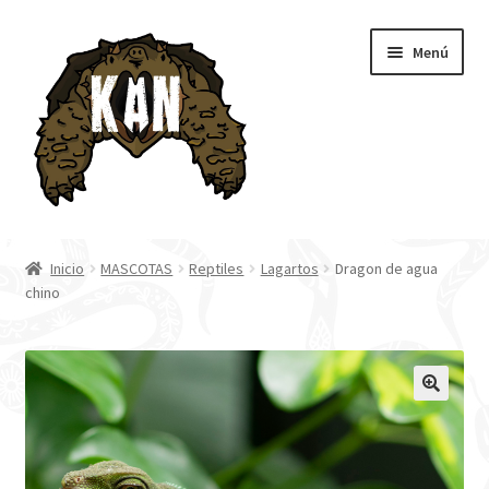
Ir
Ir
Menú
a
al
la
contenido
navegación
Inicio
Inicio
MASCOTAS
Reptiles
Lagartos
Dragon de agua
chino
Tienda
Blog