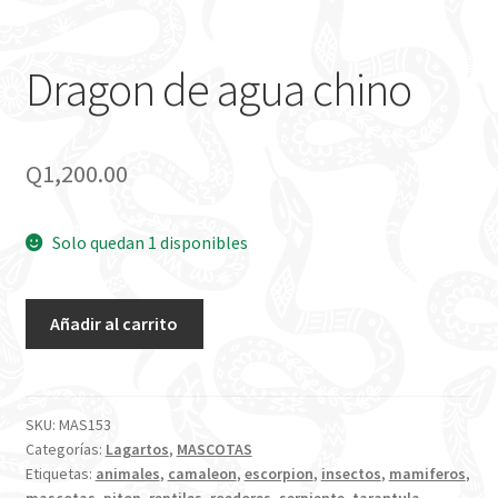
Dragon de agua chino
Q
1,200.00
Solo quedan 1 disponibles
Dragon
Añadir al carrito
de
agua
chino
cantidad
SKU:
MAS153
Categorías:
Lagartos
,
MASCOTAS
Etiquetas:
animales
,
camaleon
,
escorpion
,
insectos
,
mamiferos
,
mascotas
,
piton
,
reptiles
,
roedores
,
serpiente
,
tarantula
,