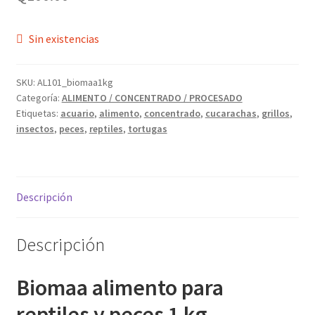
Sin existencias
SKU:
AL101_biomaa1kg
Categoría:
ALIMENTO / CONCENTRADO / PROCESADO
Etiquetas:
acuario
,
alimento
,
concentrado
,
cucarachas
,
grillos
,
insectos
,
peces
,
reptiles
,
tortugas
Descripción
Descripción
Biomaa alimento para
reptiles y peces 1 kg