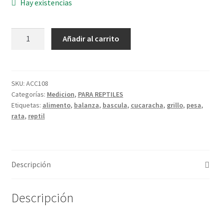
Hay existencias
Bascula
Añadir al carrito
digital
5
kg
x
SKU:
ACC108
Categorías:
Medicion
,
PARA REPTILES
1
Etiquetas:
alimento
,
balanza
,
bascula
,
cucaracha
,
grillo
,
pesa
,
g
rata
,
reptil
con
bowl
cantidad
Descripción
Descripción