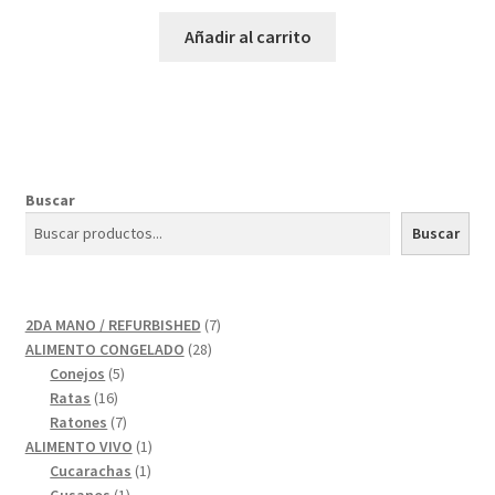
Añadir al carrito
Buscar
Buscar
7
2DA MANO / REFURBISHED
7
28
productos
ALIMENTO CONGELADO
28
5
productos
Conejos
5
16
productos
Ratas
16
productos
7
Ratones
7
productos
1
ALIMENTO VIVO
1
1
producto
Cucarachas
1
1
producto
Gusanos
1