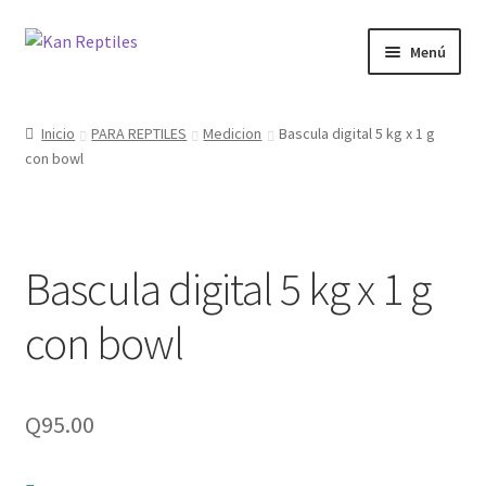
Ir
Ir
Menú
a
al
la
contenido
Inicio
navegación
Inicio
PARA REPTILES
Medicion
Bascula digital 5 kg x 1 g
con bowl
Tienda
Blog
Bascula digital 5 kg x 1 g
con bowl
Q
95.00