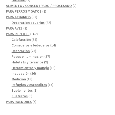
producto
2
ALIMENTO / CONCENTRADO / PROCESADO
2
2
productos
PARA PERROS Y GATOS
2
33
productos
PARA ACUARIOS
33
productos
22
Decoracion acuarios
22
3
productos
PARA AVES
3
productos
162
PARA REPTILES
162
58
productos
Calefacción
58
productos
14
Comederos y bebederos
14
23
productos
Decoracion
23
productos
37
Focos e iluminacion
37
9
productos
Hábitats y terrarios
9
productos
13
Herramientas y manejo
13
26
productos
Incubación
26
18
productos
Medicion
18
productos
14
Refugios y escondites
14
8
productos
Suplementos
8
9
productos
Sustratos
9
productos
6
PARA ROEDORES
6
productos