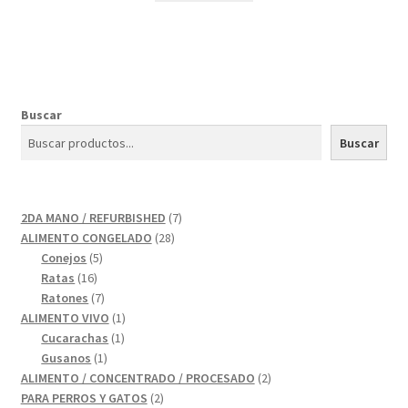
Buscar
Buscar
7
2DA MANO / REFURBISHED
7
28
productos
ALIMENTO CONGELADO
28
5
productos
Conejos
5
16
productos
Ratas
16
productos
7
Ratones
7
productos
1
ALIMENTO VIVO
1
1
producto
Cucarachas
1
1
producto
Gusanos
1
producto
2
ALIMENTO / CONCENTRADO / PROCESADO
2
2
productos
PARA PERROS Y GATOS
2