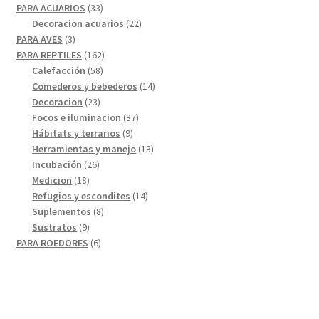
33
productos
PARA ACUARIOS
33
productos
22
Decoracion acuarios
22
3
productos
PARA AVES
3
productos
162
PARA REPTILES
162
58
productos
Calefacción
58
productos
14
Comederos y bebederos
14
23
productos
Decoracion
23
productos
37
Focos e iluminacion
37
9
productos
Hábitats y terrarios
9
productos
13
Herramientas y manejo
13
26
productos
Incubación
26
18
productos
Medicion
18
productos
14
Refugios y escondites
14
8
productos
Suplementos
8
9
productos
Sustratos
9
productos
6
PARA ROEDORES
6
productos