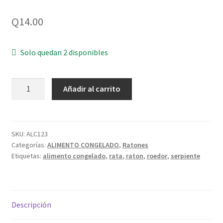
Q
14.00
Solo quedan 2 disponibles
Raton
Añadir al carrito
Jumper
5-
9g
congelado
SKU:
ALC123
Categorías:
ALIMENTO CONGELADO
,
Ratones
empacado
Etiquetas:
alimento congelado
,
rata
,
raton
,
roedor
,
serpiente
al
vacío
*consultar
envío
Descripción
y
empaque