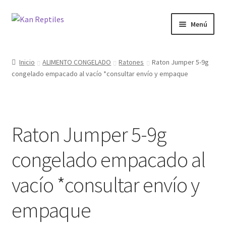
Ir
Ir
Menú
a
al
la
contenido
Inicio
navegación
Inicio
ALIMENTO CONGELADO
Ratones
Raton Jumper 5-9g
congelado empacado al vacío *consultar envío y empaque
Tienda
Blog
Raton Jumper 5-9g
congelado empacado al
vacío *consultar envío y
empaque