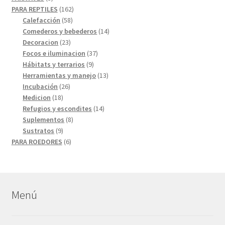
productos
162
PARA REPTILES
162
58
productos
Calefacción
58
productos
14
Comederos y bebederos
14
23
productos
Decoracion
23
productos
37
Focos e iluminacion
37
9
productos
Hábitats y terrarios
9
productos
13
Herramientas y manejo
13
26
productos
Incubación
26
18
productos
Medicion
18
productos
14
Refugios y escondites
14
8
productos
Suplementos
8
9
productos
Sustratos
9
productos
6
PARA ROEDORES
6
productos
Menú