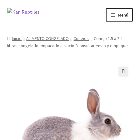
Ir
Ir
Menú
a
al
la
contenido
Inicio
navegación
Inicio
ALIMENTO CONGELADO
Conejos
Conejo 1.5 a 2.4
libras congelado empacado al vacío *consultar envío y empaque
Tienda
Blog
🔍