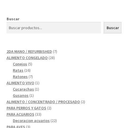
Buscar
Buscar
7
2DA MANO / REFURBISHED
7
28
productos
ALIMENTO CONGELADO
28
5
productos
Conejos
5
16
productos
Ratas
16
productos
7
Ratones
7
productos
1
ALIMENTO VIVO
1
1
producto
Cucarachas
1
1
producto
Gusanos
1
producto
2
ALIMENTO / CONCENTRADO / PROCESADO
2
2
productos
PARA PERROS Y GATOS
2
33
productos
PARA ACUARIOS
33
productos
22
Decoracion acuarios
22
3
productos
PARA AVES
3