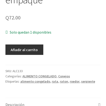
Q
72.00
Solo quedan 1 disponibles
Conejo
Añadir al carrito
1.5
a
2.4
libras
SKU:
ALC133
Categorías:
ALIMENTO CONGELADO
,
Conejos
congelado
Etiquetas:
alimento congelado
,
rata
,
raton
,
roedor
,
serpiente
empacado
al
vacío
*consultar
Descripción