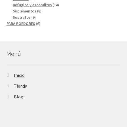
productos
14
Refugios y escondites
14
8
productos
Suplementos
8
9
productos
Sustratos
9
productos
6
PARA ROEDORES
6
productos
Menú
Inicio
Tienda
Blog