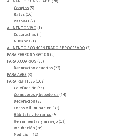
28
productos
ALIMENTO CONGELADO
28
5
productos
Conejos
5
16
productos
Ratas
16
productos
7
Ratones
7
productos
1
ALIMENTO VIVO
1
1
producto
Cucarachas
1
1
producto
Gusanos
1
producto
2
ALIMENTO / CONCENTRADO / PROCESADO
2
2
productos
PARA PERROS Y GATOS
2
33
productos
PARA ACUARIOS
33
productos
22
Decoracion acuarios
22
3
productos
PARA AVES
3
productos
162
PARA REPTILES
162
58
productos
Calefacción
58
productos
14
Comederos y bebederos
14
23
productos
Decoracion
23
productos
37
Focos e iluminacion
37
9
productos
Hábitats y terrarios
9
productos
13
Herramientas y manejo
13
26
productos
Incubación
26
18
productos
Medicion
18