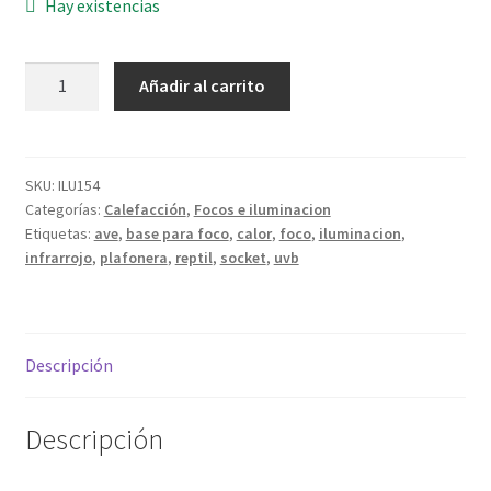
Hay existencias
Lampara
Añadir al carrito
con
campana
8.5"
y
SKU:
ILU154
Categorías:
Calefacción
,
Focos e iluminacion
gancho
Etiquetas:
ave
,
base para foco
,
calor
,
foco
,
iluminacion
,
150W
infrarrojo
,
plafonera
,
reptil
,
socket
,
uvb
cantidad
Descripción
Descripción