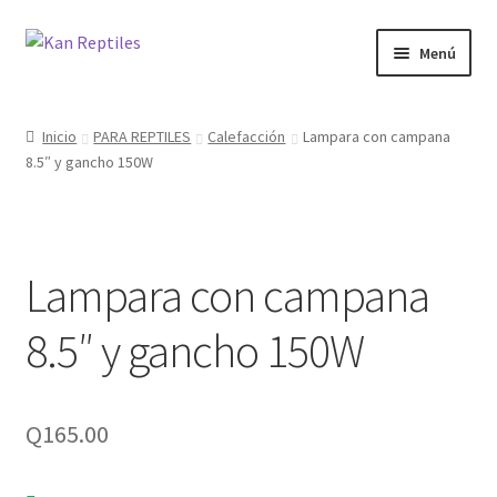
Ir
Ir
Menú
a
al
la
contenido
Inicio
navegación
Inicio
PARA REPTILES
Calefacción
Lampara con campana
8.5″ y gancho 150W
Tienda
Blog
Lampara con campana
8.5″ y gancho 150W
Q
165.00