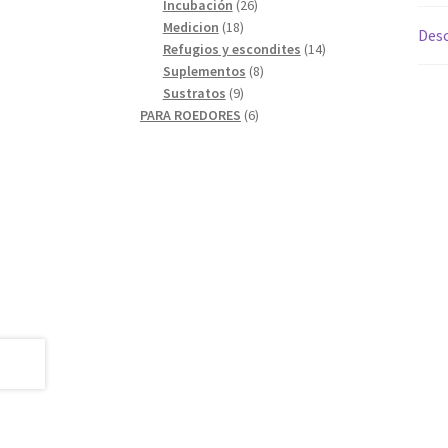
26
productos
Incubación
26
18
productos
Medicion
18
Desc
productos
14
Refugios y escondites
14
8
productos
Suplementos
8
9
productos
Sustratos
9
productos
6
PARA ROEDORES
6
productos