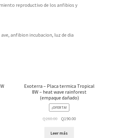
iento reproductivo de los anfibios y
, ave, anfibion incubacion, luz de dia
5 W
Exoterra – Placa termica Tropical
8W – heat wave rainforest
(empaque dañado)
¡OFERTA!
Q
260.00
Q
190.00
Leer más