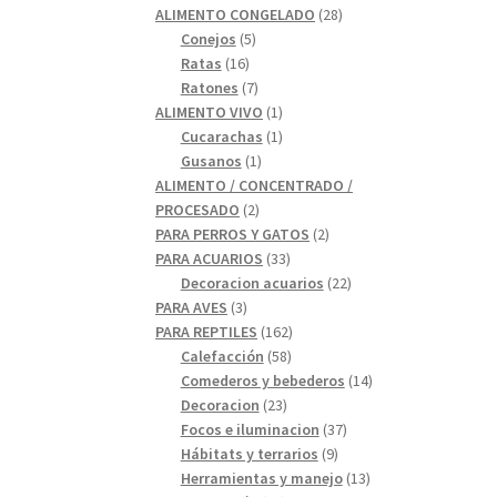
28
productos
ALIMENTO CONGELADO
28
5
productos
Conejos
5
16
productos
Ratas
16
productos
7
Ratones
7
productos
1
ALIMENTO VIVO
1
1
producto
Cucarachas
1
1
producto
Gusanos
1
producto
ALIMENTO / CONCENTRADO /
2
PROCESADO
2
productos
2
PARA PERROS Y GATOS
2
33
productos
PARA ACUARIOS
33
productos
22
Decoracion acuarios
22
3
productos
PARA AVES
3
productos
162
PARA REPTILES
162
58
productos
Calefacción
58
productos
14
Comederos y bebederos
14
23
productos
Decoracion
23
productos
37
Focos e iluminacion
37
9
productos
Hábitats y terrarios
9
productos
13
Herramientas y manejo
13