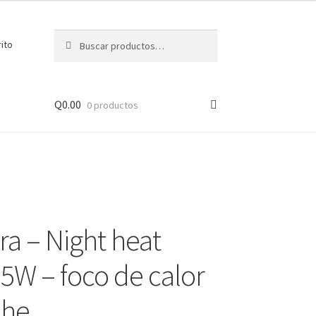
Buscar
Buscar
rito
por:
Q
0.00
0 productos
ra – Night heat
5W – foco de calor
che