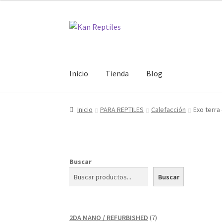
Ir
Ir
a
al
la
contenido
navegación
Inicio
Tienda
Blog
Inicio
PARA REPTILES
Calefacción
Exo terra
Buscar
Buscar
7
2DA MANO / REFURBISHED
7