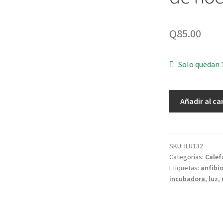
Q
85.00
Solo quedan 
Exo
Añadir al ca
terra
-
Night
heat
SKU:
ILU132
Categorías:
Calef
lamp
Etiquetas:
anfibi
75W
incubadora
,
luz
,
-
foco
de
calor