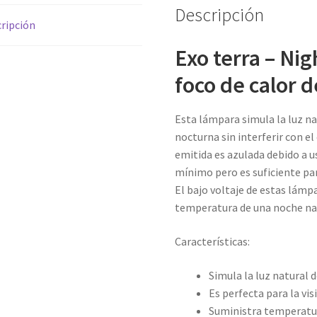
Descripción
de
ripción
noche
cantidad
Exo terra – Ni
foco de calor 
Esta lámpara simula la luz na
nocturna sin interferir con el
emitida es azulada debido a us
mínimo pero es suficiente pa
El bajo voltaje de estas lámpa
temperatura de una noche na
Características:
Simula la luz natural d
Es perfecta para la vi
Suministra temperatur