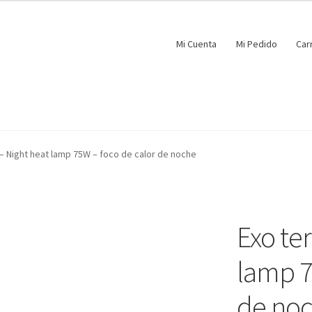
Mi Cuenta
Mi Pedido
Car
 – Night heat lamp 75W – foco de calor de noche
Exo ter
lamp 7
de no