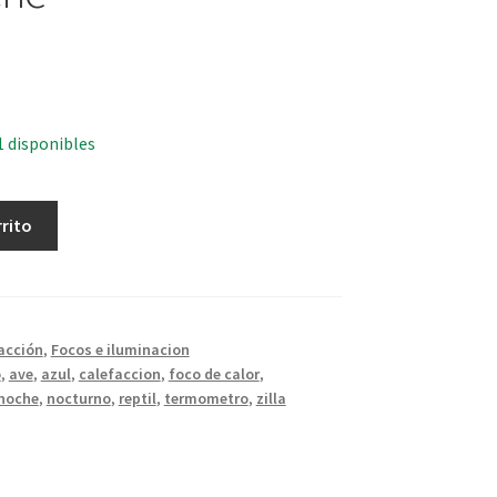
1 disponibles
rrito
acción
,
Focos e iluminacion
o
,
ave
,
azul
,
calefaccion
,
foco de calor
,
noche
,
nocturno
,
reptil
,
termometro
,
zilla