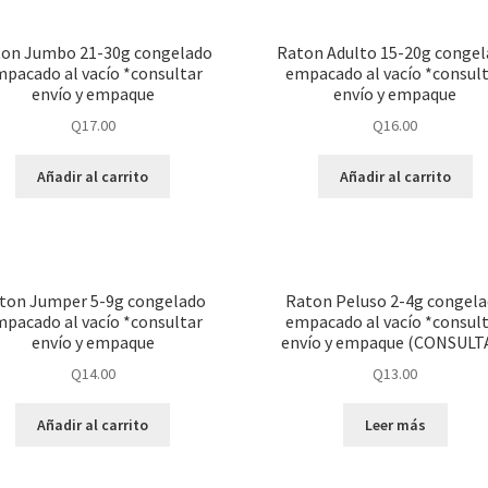
on Jumbo 21-30g congelado
Raton Adulto 15-20g conge
pacado al vacío *consultar
empacado al vacío *consul
envío y empaque
envío y empaque
Q
17.00
Q
16.00
Añadir al carrito
Añadir al carrito
ton Jumper 5-9g congelado
Raton Peluso 2-4g congel
pacado al vacío *consultar
empacado al vacío *consul
envío y empaque
envío y empaque (CONSULT
Q
14.00
Q
13.00
Añadir al carrito
Leer más