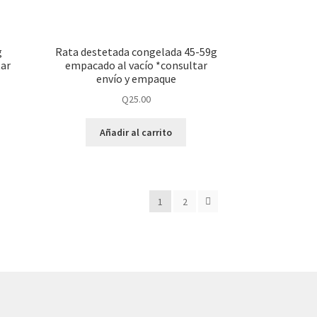
g
Rata destetada congelada 45-59g
tar
empacado al vacío *consultar
envío y empaque
Q
25.00
Añadir al carrito
1
2