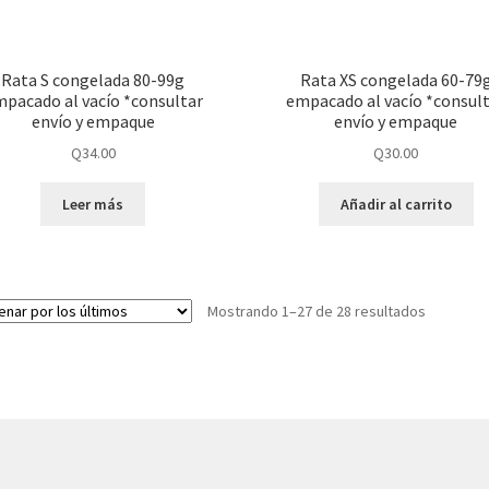
Rata S congelada 80-99g
Rata XS congelada 60-79
pacado al vacío *consultar
empacado al vacío *consul
envío y empaque
envío y empaque
Q
34.00
Q
30.00
Leer más
Añadir al carrito
Mostrando 1–27 de 28 resultados