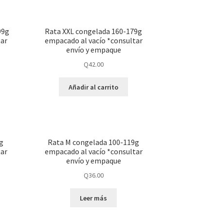
99g
Rata XXL congelada 160-179g
tar
empacado al vacío *consultar
envío y empaque
Q
42.00
Añadir al carrito
g
Rata M congelada 100-119g
tar
empacado al vacío *consultar
envío y empaque
Q
36.00
Leer más