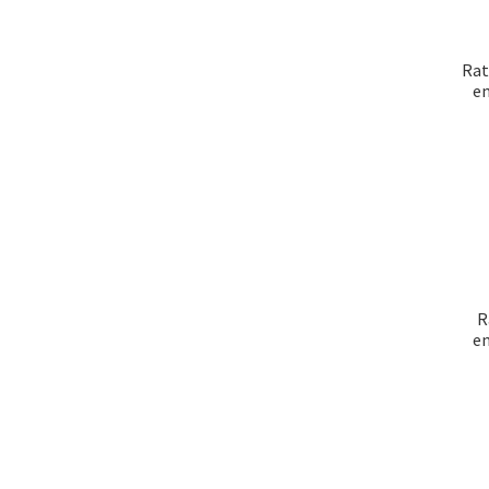
Rat
em
R
em