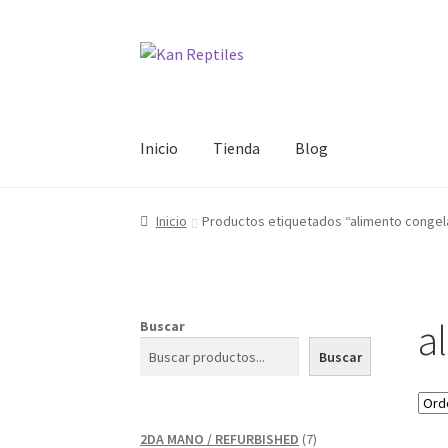
Ir
Ir
a
al
la
contenido
navegación
Inicio
Tienda
Blog
Inicio
Productos etiquetados “alimento conge
a
Buscar
Buscar
7
2DA MANO / REFURBISHED
7