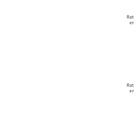
Rat
em
Rat
em