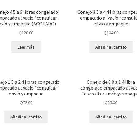
nejo 4.5 a 6 libras congelado
Conejo 3.5 a 4.4 libras conge
pacado al vacío *consultar
empacado al vacío *consul
nvío y empaque (AGOTADO)
envío y empaque
Q
120.00
Q
104.00
Leer más
Añadir al carrito
ejo 1.5 a 2.4 libras congelado
Conejo de 0.8 a 1.4 libra
pacado al vacío *consultar
congelado empacado al vac
envío y empaque
*consultar envío y empaq
Q
72.00
Q
55.00
Añadir al carrito
Añadir al carrito