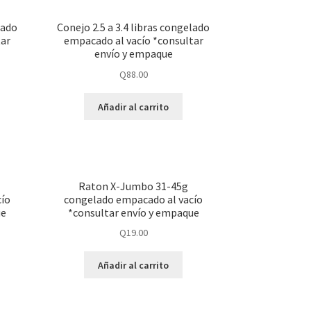
lado
Conejo 2.5 a 3.4 libras congelado
tar
empacado al vacío *consultar
envío y empaque
Q
88.00
Añadir al carrito
Raton X-Jumbo 31-45g
ío
congelado empacado al vacío
ue
*consultar envío y empaque
Q
19.00
Añadir al carrito