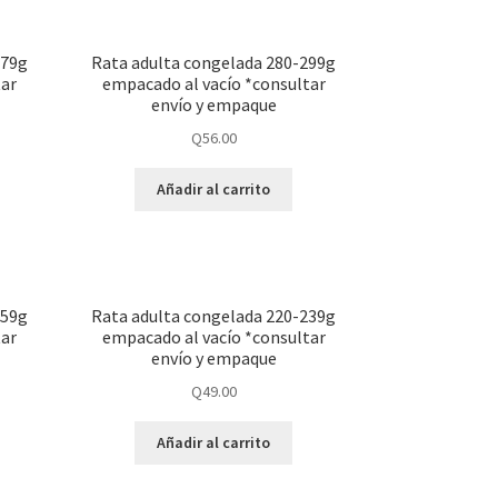
379g
Rata adulta congelada 280-299g
tar
empacado al vacío *consultar
envío y empaque
Q
56.00
Añadir al carrito
259g
Rata adulta congelada 220-239g
tar
empacado al vacío *consultar
envío y empaque
Q
49.00
Añadir al carrito