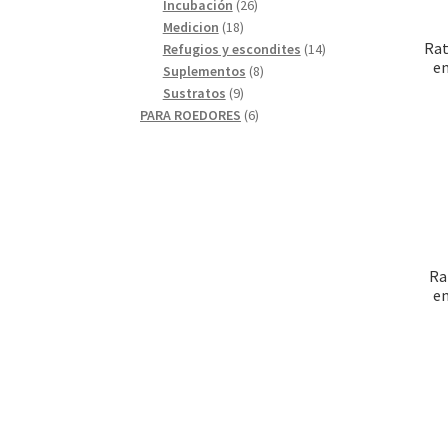
26
productos
Incubación
26
18
productos
Medicion
18
Rat
productos
14
Refugios y escondites
14
em
8
productos
Suplementos
8
9
productos
Sustratos
9
productos
6
PARA ROEDORES
6
productos
Ra
em