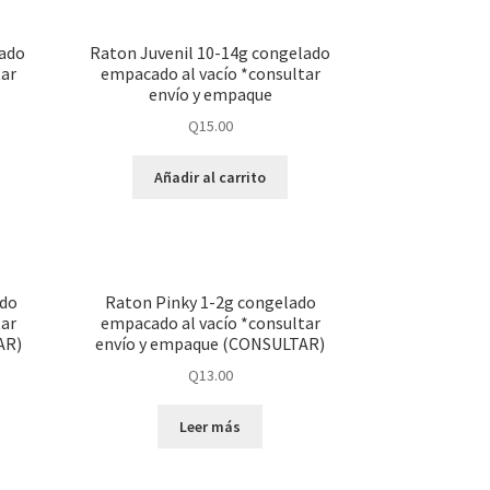
lado
Raton Juvenil 10-14g congelado
tar
empacado al vacío *consultar
envío y empaque
Q
15.00
Añadir al carrito
ado
Raton Pinky 1-2g congelado
tar
empacado al vacío *consultar
AR)
envío y empaque (CONSULTAR)
Q
13.00
Leer más