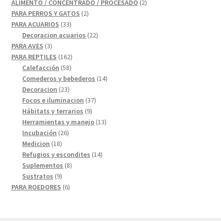
producto
2
ALIMENTO / CONCENTRADO / PROCESADO
2
2
productos
PARA PERROS Y GATOS
2
33
productos
PARA ACUARIOS
33
productos
22
Decoracion acuarios
22
3
productos
PARA AVES
3
productos
162
PARA REPTILES
162
58
productos
Calefacción
58
productos
14
Comederos y bebederos
14
23
productos
Decoracion
23
productos
37
Focos e iluminacion
37
9
productos
Hábitats y terrarios
9
productos
13
Herramientas y manejo
13
26
productos
Incubación
26
18
productos
Medicion
18
productos
14
Refugios y escondites
14
8
productos
Suplementos
8
9
productos
Sustratos
9
productos
6
PARA ROEDORES
6
productos