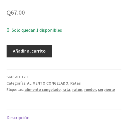
Q
67.00
Solo quedan 1 disponibles
Rata
Añadir al carrito
adulta
congelada
380-
500g
SKU:
ALC120
Categorías:
ALIMENTO CONGELADO
,
Ratas
empacado
Etiquetas:
alimento congelado
,
rata
,
raton
,
roedor
,
serpiente
al
vacío
*consultar
envío
Descripción
y
empaque