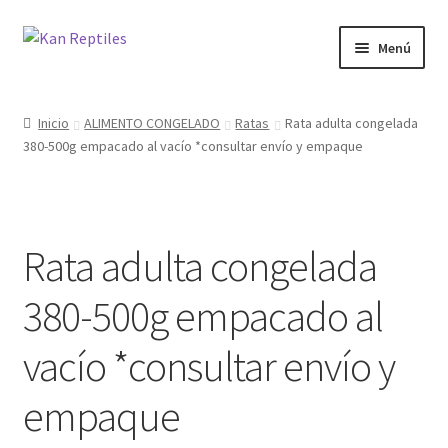
Ir
Ir
Menú
a
al
la
contenido
Inicio
navegación
Inicio
ALIMENTO CONGELADO
Ratas
Rata adulta congelada
380-500g empacado al vacío *consultar envío y empaque
Tienda
Blog
Rata adulta congelada
380-500g empacado al
vacío *consultar envío y
empaque