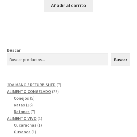
Añadir al carrito
Buscar
Buscar
7
2DA MANO / REFURBISHED
7
28
productos
ALIMENTO CONGELADO
28
5
productos
Conejos
5
16
productos
Ratas
16
productos
7
Ratones
7
productos
1
ALIMENTO VIVO
1
1
producto
Cucarachas
1
1
producto
Gusanos
1