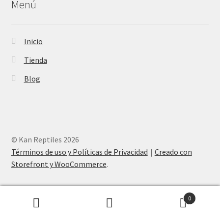
Menú
Inicio
Tienda
Blog
© Kan Reptiles 2026
Términos de uso y Políticas de Privacidad
Creado con
Storefront y WooCommerce
.
0
Buscar
Buscar