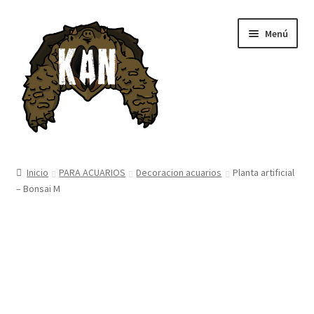
Ir
Ir
Menú
a
al
la
contenido
navegación
Inicio
Inicio
PARA ACUARIOS
Decoracion acuarios
Planta artificial
– Bonsai M
Tienda
Blog