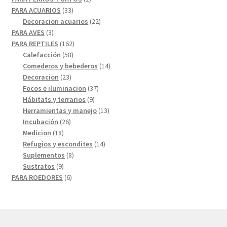
33
productos
PARA ACUARIOS
33
productos
22
Decoracion acuarios
22
3
productos
PARA AVES
3
productos
162
PARA REPTILES
162
58
productos
Calefacción
58
productos
14
Comederos y bebederos
14
23
productos
Decoracion
23
productos
37
Focos e iluminacion
37
9
productos
Hábitats y terrarios
9
productos
13
Herramientas y manejo
13
26
productos
Incubación
26
18
productos
Medicion
18
productos
14
Refugios y escondites
14
8
productos
Suplementos
8
9
productos
Sustratos
9
productos
6
PARA ROEDORES
6
productos