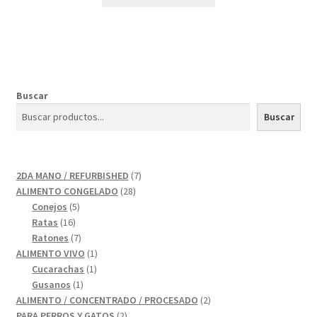
Buscar
Buscar
7
2DA MANO / REFURBISHED
7
28
productos
ALIMENTO CONGELADO
28
5
productos
Conejos
5
16
productos
Ratas
16
productos
7
Ratones
7
productos
1
ALIMENTO VIVO
1
1
producto
Cucarachas
1
1
producto
Gusanos
1
producto
2
ALIMENTO / CONCENTRADO / PROCESADO
2
2
productos
PARA PERROS Y GATOS
2