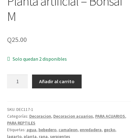
Planta artificial – Bonsai
M
Q
25.00
Solo quedan 2 disponibles
Planta
Añadir al carrito
artificial
-
Bonsai
M
SKU:
DEC117-1
Categorías:
Decoracion
,
Decoracion acuarios
,
PARA ACUARIOS
,
cantidad
PARA REPTILES
Etiquetas:
agua
,
bebedero
,
camaleon
,
enredadera
,
gecko
,
lagarto
,
planta
,
rana
,
serpientes