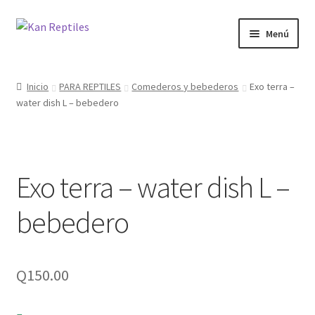
Ir
Ir
Menú
a
al
la
contenido
Inicio
navegación
Inicio
PARA REPTILES
Comederos y bebederos
Exo terra –
water dish L – bebedero
Tienda
Blog
Exo terra – water dish L –
bebedero
Q
150.00