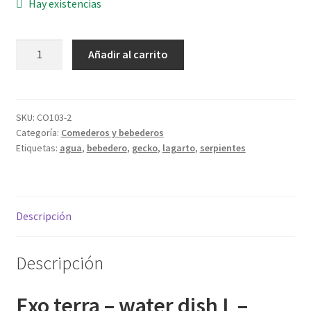
Hay existencias
Exo
Añadir al carrito
terra
-
water
dish
SKU:
CO103-2
Categoría:
Comederos y bebederos
L
Etiquetas:
agua
,
bebedero
,
gecko
,
lagarto
,
serpientes
-
bebedero
cantidad
Descripción
Descripción
Exo terra – water dish L –