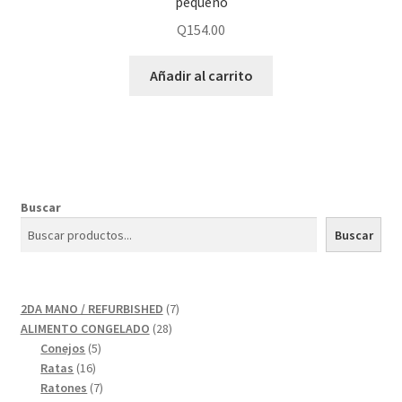
pequeño
Q
154.00
Añadir al carrito
Buscar
Buscar
7
2DA MANO / REFURBISHED
7
28
productos
ALIMENTO CONGELADO
28
5
productos
Conejos
5
16
productos
Ratas
16
productos
7
Ratones
7