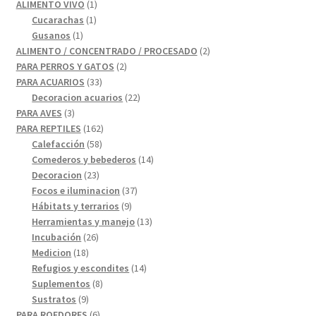
productos
1
ALIMENTO VIVO
1
1
producto
Cucarachas
1
1
producto
Gusanos
1
producto
2
ALIMENTO / CONCENTRADO / PROCESADO
2
2
productos
PARA PERROS Y GATOS
2
33
productos
PARA ACUARIOS
33
productos
22
Decoracion acuarios
22
3
productos
PARA AVES
3
productos
162
PARA REPTILES
162
58
productos
Calefacción
58
productos
14
Comederos y bebederos
14
23
productos
Decoracion
23
productos
37
Focos e iluminacion
37
9
productos
Hábitats y terrarios
9
productos
13
Herramientas y manejo
13
26
productos
Incubación
26
18
productos
Medicion
18
productos
14
Refugios y escondites
14
8
productos
Suplementos
8
9
productos
Sustratos
9
productos
6
PARA ROEDORES
6