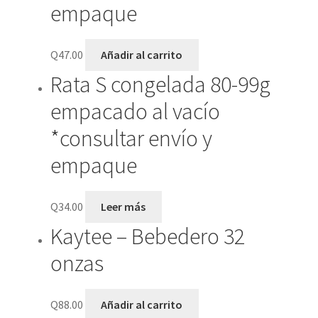
empaque
Q
47.00
Añadir al carrito
Rata S congelada 80-99g
empacado al vacío
*consultar envío y
empaque
Q
34.00
Leer más
Kaytee – Bebedero 32
onzas
Q
88.00
Añadir al carrito