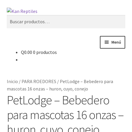
Ir
Ir
Buscar
a
al
Buscar
la
contenido
por:
navegación
Menú
Q
0.00
0 productos
Inicio
Tienda
Inicio
/
PARA ROEDORES
/
PetLodge – Bebedero para
Blog
mascotas 16 onzas – huron, cuyo, conejo
PetLodge – Bebedero
para mascotas 16 onzas –
huron, cuyo, conejo