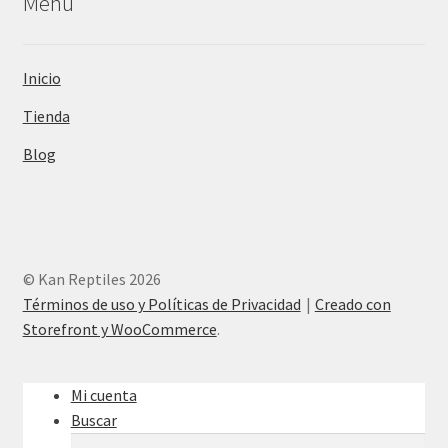
Menú
Inicio
Tienda
Blog
© Kan Reptiles 2026
Términos de uso y Políticas de Privacidad
Creado con
Storefront y WooCommerce
.
Mi cuenta
Buscar
Buscar
Buscar