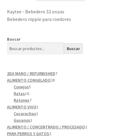
Kaytee - Bebedero 32 onzas
Bebedero nipple para roedores
Buscar
Buscar
7
2DA MANO / REFURBISHED
7
28
productos
ALIMENTO CONGELADO
28
5
productos
Conejos
5
16
productos
Ratas
16
productos
7
Ratones
7
productos
1
ALIMENTO VIVO
1
1
producto
Cucarachas
1
1
producto
Gusanos
1
producto
2
ALIMENTO / CONCENTRADO / PROCESADO
2
2
productos
PARA PERROS Y GATOS
2