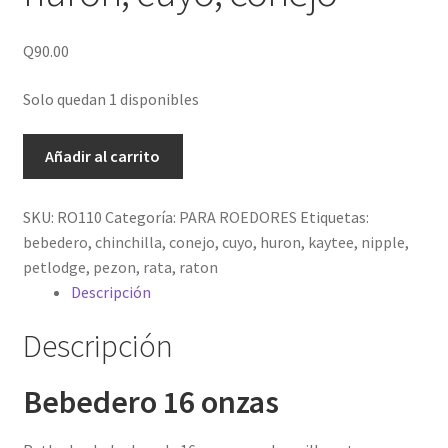
Q
90.00
Solo quedan 1 disponibles
PetLodge
Añadir al carrito
-
Bebedero
SKU:
RO110
Categoría:
PARA ROEDORES
Etiquetas:
para
bebedero
,
chinchilla
,
conejo
,
cuyo
,
huron
,
kaytee
,
nipple
,
mascotas
petlodge
,
pezon
,
rata
,
raton
16
Descripción
onzas
-
Descripción
huron,
cuyo,
Bebedero 16 onzas
conejo
cantidad