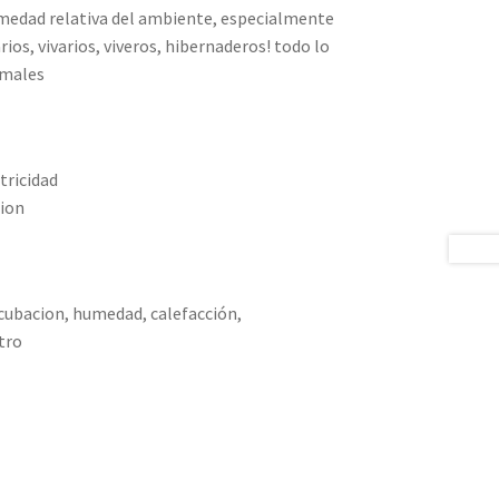
medad relativa del ambiente, especialmente
ios, vivarios, viveros, hibernaderos! todo lo
imales
tricidad
cion
ubacion, humedad, calefacción,
tro