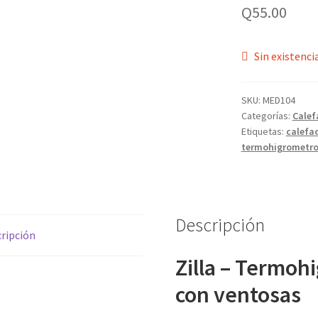
Q
55.00
Sin existenci
SKU:
MED104
Categorías:
Calef
Etiquetas:
calefa
termohigrometr
Descripción
ripción
Zilla – Termoh
con ventosas