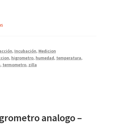
as
acción
,
Incubación
,
Medicion
ccion
,
higrometro
,
humedad
,
temperatura
,
o
,
termometro
,
zilla
igrometro analogo –