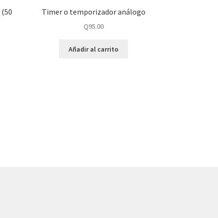
 (50
Timer o temporizador análogo
Q
95.00
Añadir al carrito