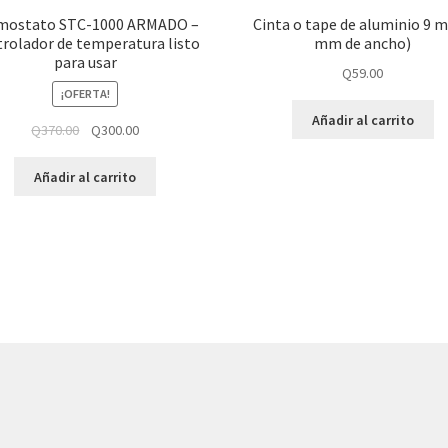
mostato STC-1000 ARMADO –
Cinta o tape de aluminio 9 m
rolador de temperatura listo
mm de ancho)
para usar
Q
59.00
¡OFERTA!
Añadir al carrito
Q
370.00
Q
300.00
Añadir al carrito