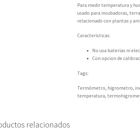
Para medir temperatura y hu
usado para incubadoras, terrar
relacionado con plantas y an
Caracteristicas:
No usa baterias ni elec
Con opcion de calibra
Tags:
Termómetro, higrometro, inc
temperatura, termohigrome
oductos relacionados