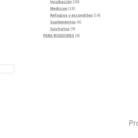
26
productos
Incubación
26
18
productos
Medicion
18
productos
14
Refugios y escondites
14
8
productos
Suplementos
8
9
productos
Sustratos
9
productos
6
PARA ROEDORES
6
productos
Pr