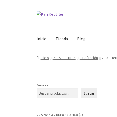
Ir
Ir
a
al
la
contenido
navegación
Inicio
Tienda
Blog
Inicio
PARA REPTILES
Calefacción
Zilla – T
Buscar
Buscar
7
2DA MANO / REFURBISHED
7