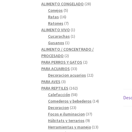
28
productos
ALIMENTO CONGELADO
28
5
productos
Conejos
5
16
productos
Ratas
16
productos
7
Ratones
7
productos
1
ALIMENTO VIVO
1
1
producto
Cucarachas
1
1
producto
Gusanos
1
producto
ALIMENTO / CONCENTRADO /
2
PROCESADO
2
productos
2
PARA PERROS Y GATOS
2
33
productos
PARA ACUARIOS
33
productos
22
Decoracion acuarios
22
3
productos
PARA AVES
3
productos
162
PARA REPTILES
162
58
productos
Calefacción
58
Desc
productos
14
Comederos y bebederos
14
23
productos
Decoracion
23
productos
37
Focos e iluminacion
37
9
productos
Hábitats y terrarios
9
productos
13
Herramientas y manejo
13