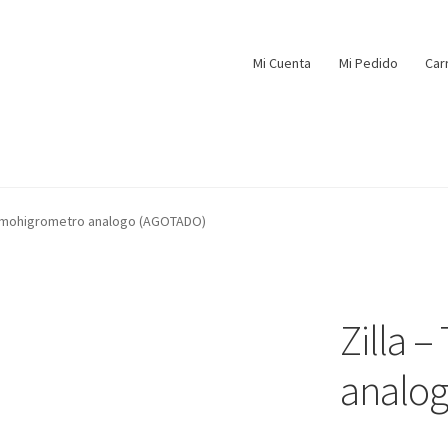
Mi Cuenta
Mi Pedido
Car
ermohigrometro analogo (AGOTADO)
Zilla 
analo