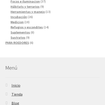
productos
37
Focos e iluminacion
37
9
productos
Hábitats y terrarios
9
productos
13
Herramientas y manejo
13
26
productos
Incubación
26
18
productos
Medicion
18
productos
14
Refugios y escondites
14
8
productos
Suplementos
8
9
productos
Sustratos
9
productos
6
PARA ROEDORES
6
productos
Menú
Inicio
Tienda
Blog