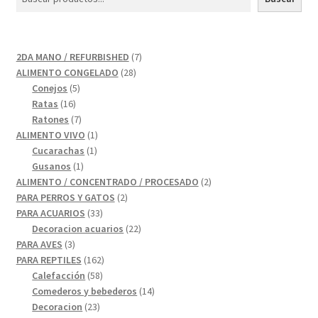
7
2DA MANO / REFURBISHED
7
28
productos
ALIMENTO CONGELADO
28
5
productos
Conejos
5
16
productos
Ratas
16
productos
7
Ratones
7
productos
1
ALIMENTO VIVO
1
1
producto
Cucarachas
1
1
producto
Gusanos
1
producto
2
ALIMENTO / CONCENTRADO / PROCESADO
2
2
productos
PARA PERROS Y GATOS
2
33
productos
PARA ACUARIOS
33
productos
22
Decoracion acuarios
22
3
productos
PARA AVES
3
productos
162
PARA REPTILES
162
58
productos
Calefacción
58
productos
14
Comederos y bebederos
14
23
productos
Decoracion
23