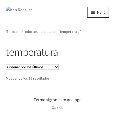
Ir
Ir
Menú
a
al
la
contenido
Inicio
navegación
Inicio
Productos etiquetados “temperatura”
Tienda
temperatura
Blog
Mostrando los 12 resultados
Termohigrometro analogo
Q
58.00